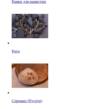
Рамки для намистин
Роги
Сережки (Пусети)