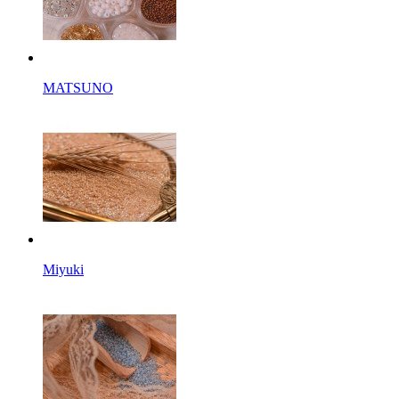
MATSUNO
Miyuki