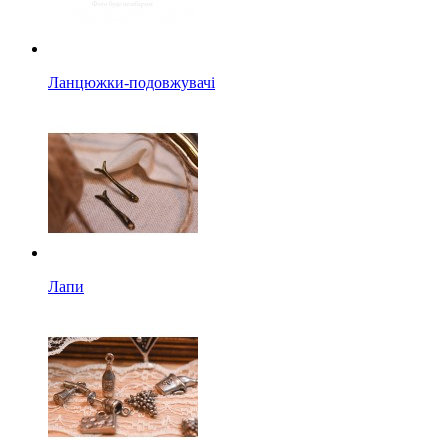
Ланцюжки-подовжувачі
Лапи