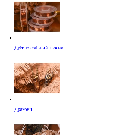
Дріт, ювелірний тросик
Дракони