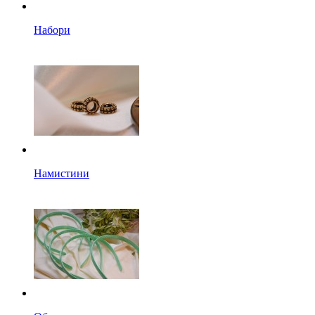
Набори
Намистини