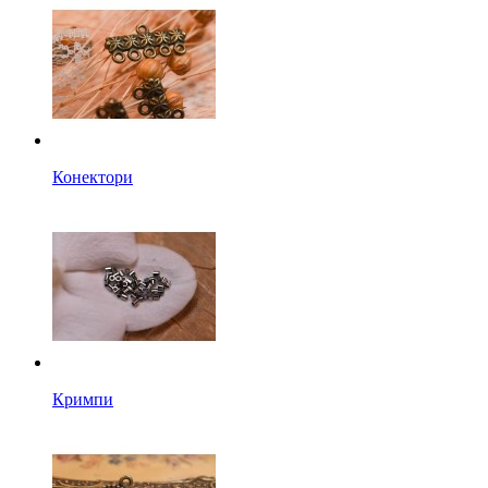
Конектори
Кримпи