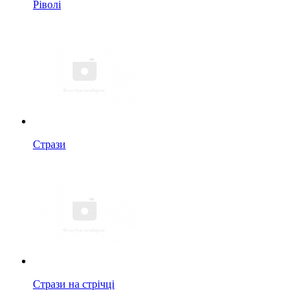
Ріволі
Стрази
Стрази на стрічці