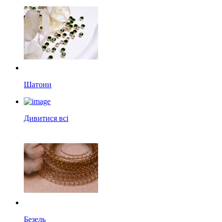
Шатони
Дивитися всі
Безель