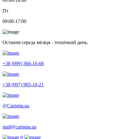
09:00-18:00
Пт
09:00-17:00
Остання середа місяця - технічний день.
+38 (099) 366-16-68
+38 (097) 905-10-21
@Carisma.ua
mail@carisma.ua
0