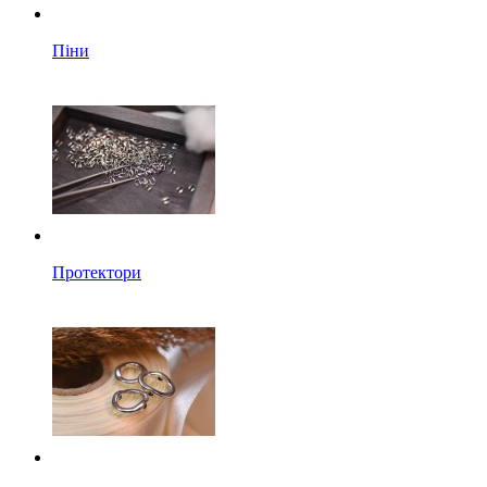
Піни
Протектори