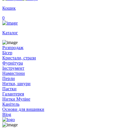
Кошик
0
Каталог
Розпродаж
Бісер
Кристали, стрази
Фурнітура
Інструмент
Намистини
Перли
Нитки, шнури
Паєтки
Галантерея
Нитки Муліне
Канітель
Основи для вишивки
Blog