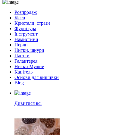
Розпродаж
Бісер
Кристали, стрази
Фурнітура
Інструмент
Намистини
Перли
Нитки, шнури
Паєтки
Галантерея
Нитки Муліне
Канітель
Основи для вишивки
Blog
Дивитися всі