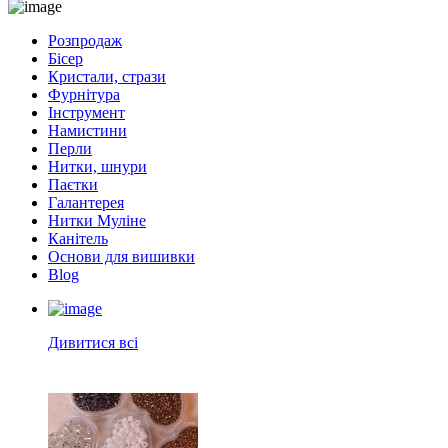
Розпродаж
Бісер
Кристали, стрази
Фурнітура
Інструмент
Намистини
Перли
Нитки, шнури
Паєтки
Галантерея
Нитки Муліне
Канітель
Основи для вишивки
Blog
Дивитися всі