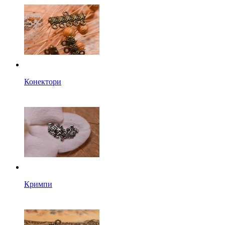
Конектори
Кримпи