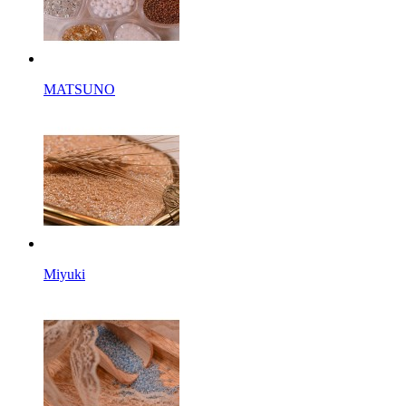
MATSUNO
Miyuki