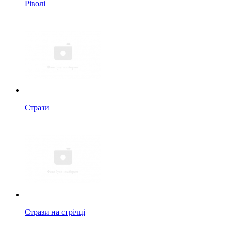
Ріволі
Стрази
Стрази на стрічці