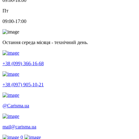
09:00-18:00
Пт
09:00-17:00
Остання середа місяця - технічний день.
+38 (099) 366-16-68
+38 (097) 905-10-21
@Carisma.ua
mail@carisma.ua
0