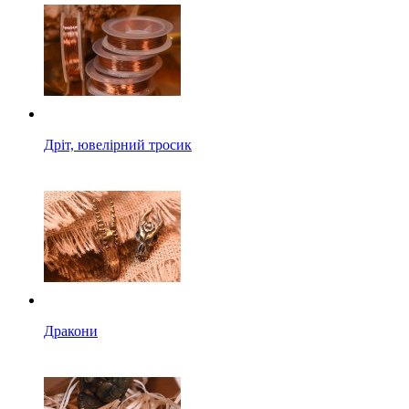
Дріт, ювелірний тросик
Дракони