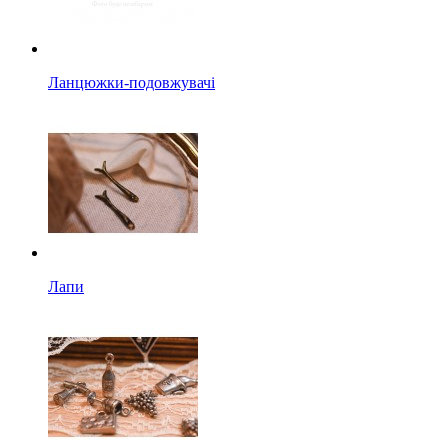
Ланцюжки-подовжувачі
Лапи