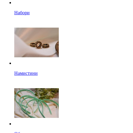
Набори
Намистини