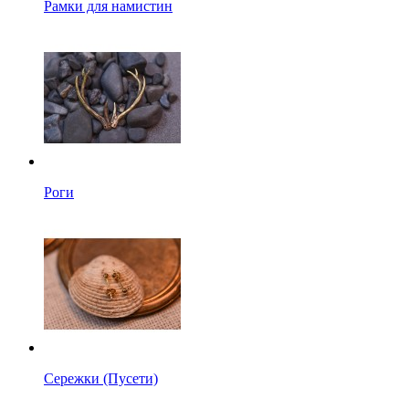
Рамки для намистин
Роги
Сережки (Пусети)