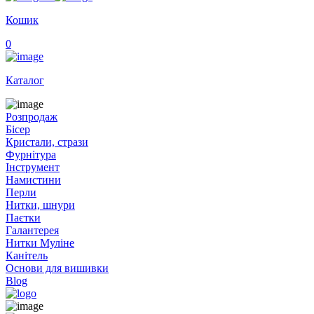
Кошик
0
Каталог
Розпродаж
Бісер
Кристали, стрази
Фурнітура
Інструмент
Намистини
Перли
Нитки, шнури
Паєтки
Галантерея
Нитки Муліне
Канітель
Основи для вишивки
Blog