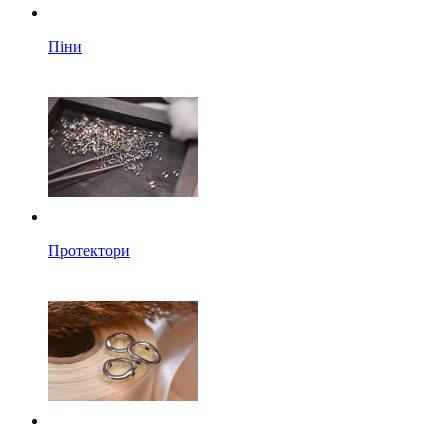
Піни
Протектори