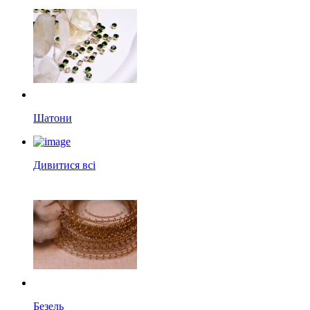
Шатони
Дивитися всі
Безель