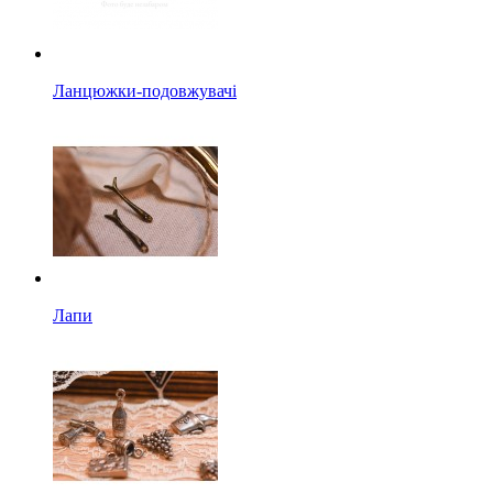
Ланцюжки-подовжувачі
Лапи