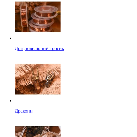
Дріт, ювелірний тросик
Дракони