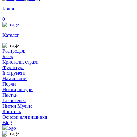
Кошик
0
Каталог
Розпродаж
Бісер
Кристали, стрази
Фурнітура
Інструмент
Намистини
Перли
Нитки, шнури
Паєтки
Галантерея
Нитки Муліне
Канітель
Основи для вишивки
Blog