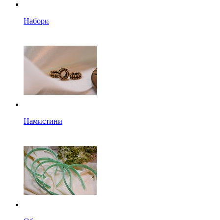
Набори
Намистини