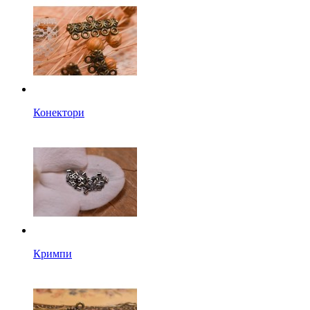
Конектори
Кримпи