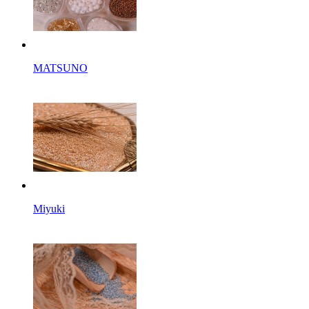
MATSUNO
Miyuki