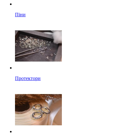
Піни
Протектори