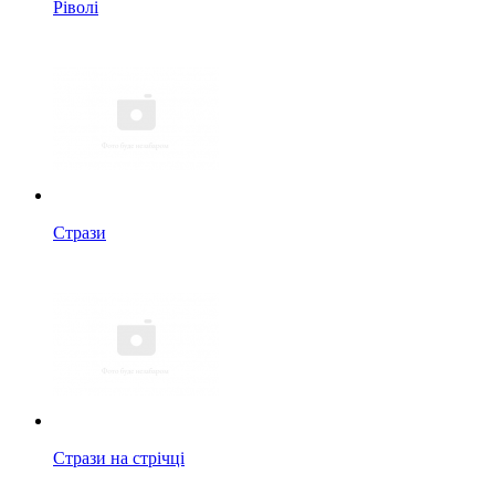
Ріволі
Стрази
Стрази на стрічці