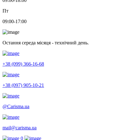
09:00-18:00
Пт
09:00-17:00
Остання середа місяця - технічний день.
+38 (099) 366-16-68
+38 (097) 905-10-21
@Carisma.ua
mail@carisma.ua
0