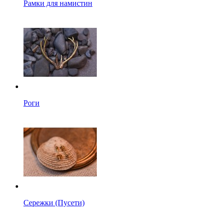
Рамки для намистин
Роги
Сережки (Пусети)