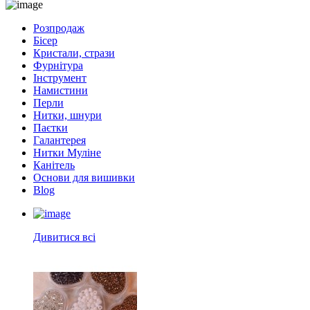
Розпродаж
Бісер
Кристали, стрази
Фурнітура
Інструмент
Намистини
Перли
Нитки, шнури
Паєтки
Галантерея
Нитки Муліне
Канітель
Основи для вишивки
Blog
Дивитися всі