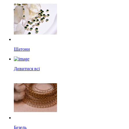
Шатони
Дивитися всі
Безель