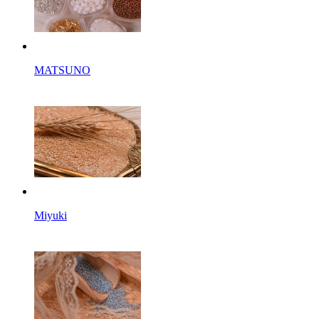
MATSUNO
Miyuki