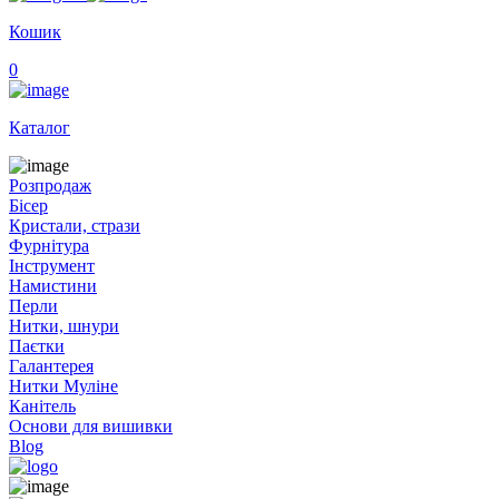
Кошик
0
Каталог
Розпродаж
Бісер
Кристали, стрази
Фурнітура
Інструмент
Намистини
Перли
Нитки, шнури
Паєтки
Галантерея
Нитки Муліне
Канітель
Основи для вишивки
Blog