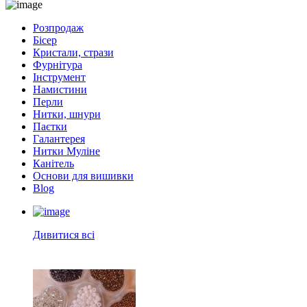
Розпродаж
Бісер
Кристали, стрази
Фурнітура
Інструмент
Намистини
Перли
Нитки, шнури
Паєтки
Галантерея
Нитки Муліне
Канітель
Основи для вишивки
Blog
Дивитися всі