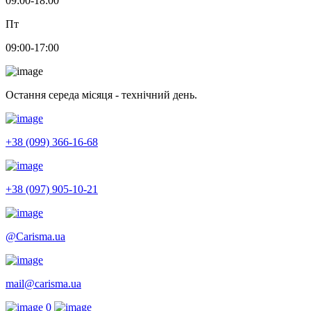
09:00-18:00
Пт
09:00-17:00
Остання середа місяця - технічний день.
+38 (099) 366-16-68
+38 (097) 905-10-21
@Carisma.ua
mail@carisma.ua
0