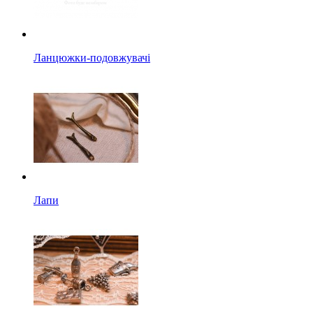
Ланцюжки-подовжувачі
Лапи