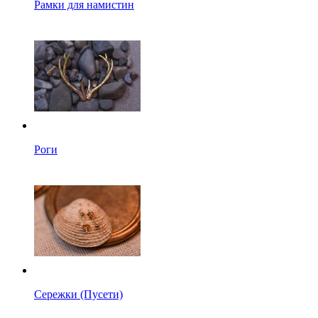
Рамки для намистин
Роги
Сережки (Пусети)