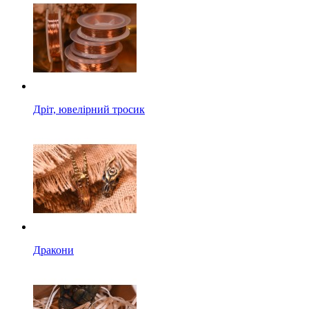
Дріт, ювелірний тросик
Дракони