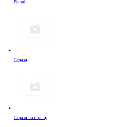
Ріволі
Стрази
Стрази на стрічці