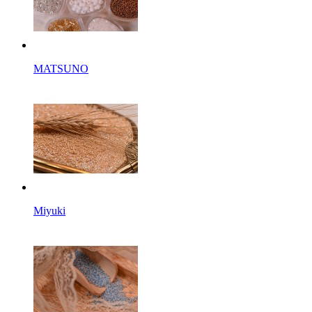
MATSUNO
Miyuki