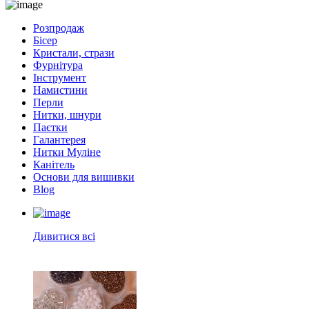
Розпродаж
Бісер
Кристали, стрази
Фурнітура
Інструмент
Намистини
Перли
Нитки, шнури
Паєтки
Галантерея
Нитки Муліне
Канітель
Основи для вишивки
Blog
Дивитися всі