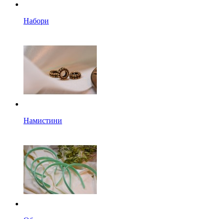
Набори
Намистини