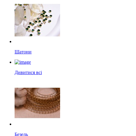
Шатони
Дивитися всі
Безель