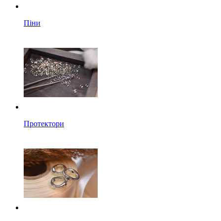
Піни
Протектори