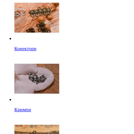
Конектори
Кримпи