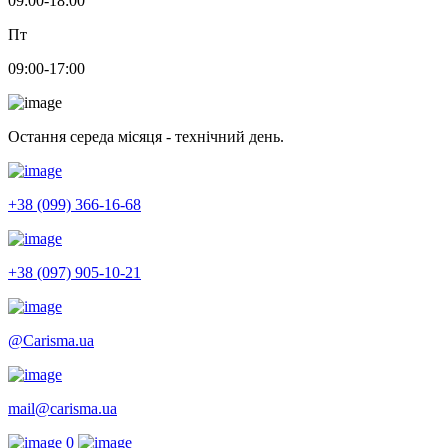
09:00-18:00
Пт
09:00-17:00
Остання середа місяця - технічний день.
+38 (099) 366-16-68
+38 (097) 905-10-21
@Carisma.ua
mail@carisma.ua
0