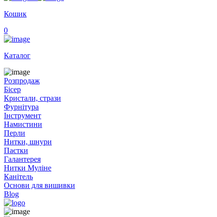
Кошик
0
Каталог
Розпродаж
Бісер
Кристали, стрази
Фурнітура
Інструмент
Намистини
Перли
Нитки, шнури
Паєтки
Галантерея
Нитки Муліне
Канітель
Основи для вишивки
Blog