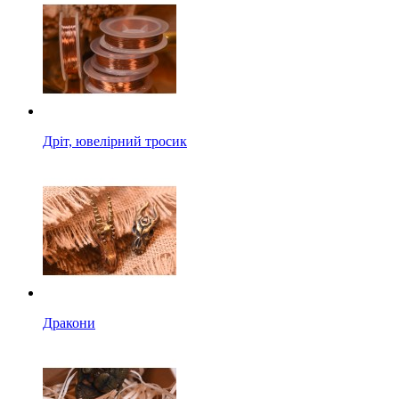
Дріт, ювелірний тросик
Дракони