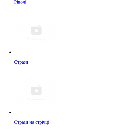
Ріволі
Стрази
Стрази на стрічці