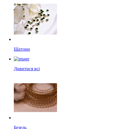
Шатони
Дивитися всі
Безель