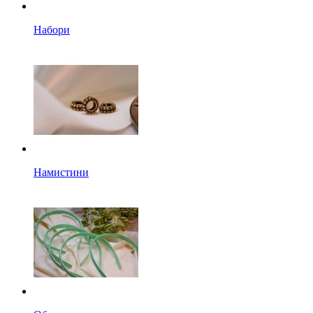
Набори
Намистини