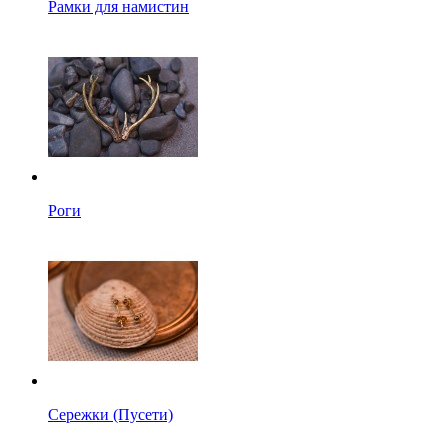
Рамки для намистин
Роги
Сережки (Пусети)