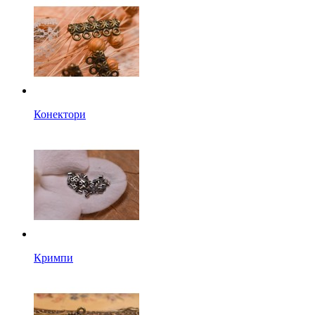
Конектори
Кримпи