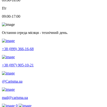
09:00-18:00
Пт
09:00-17:00
Остання середа місяця - технічний день.
+38 (099) 366-16-68
+38 (097) 905-10-21
@Carisma.ua
mail@carisma.ua
0