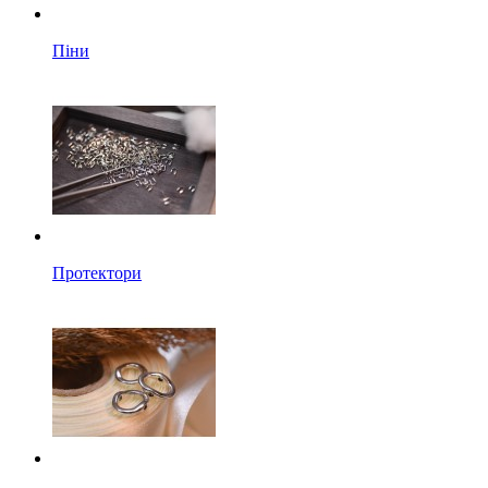
Піни
Протектори