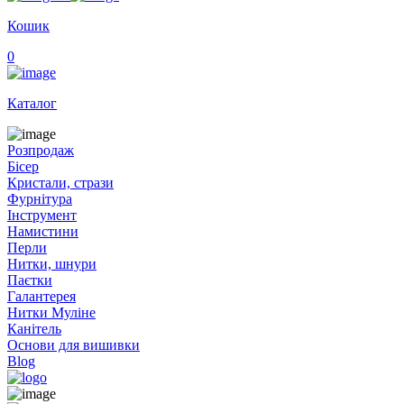
Кошик
0
Каталог
Розпродаж
Бісер
Кристали, стрази
Фурнітура
Інструмент
Намистини
Перли
Нитки, шнури
Паєтки
Галантерея
Нитки Муліне
Канітель
Основи для вишивки
Blog