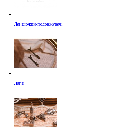
Ланцюжки-подовжувачі
Лапи