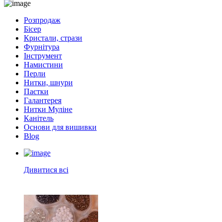
Розпродаж
Бісер
Кристали, стрази
Фурнітура
Інструмент
Намистини
Перли
Нитки, шнури
Паєтки
Галантерея
Нитки Муліне
Канітель
Основи для вишивки
Blog
Дивитися всі