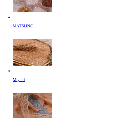
MATSUNO
Miyuki