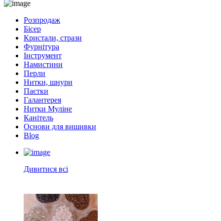
Розпродаж
Бісер
Кристали, стрази
Фурнітура
Інструмент
Намистини
Перли
Нитки, шнури
Паєтки
Галантерея
Нитки Муліне
Канітель
Основи для вишивки
Blog
Дивитися всі