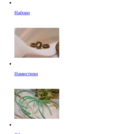
Набори
Намистини