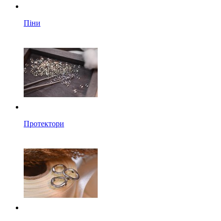
Піни
Протектори