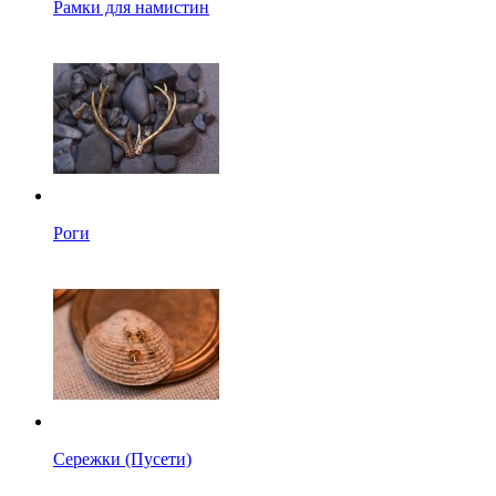
Рамки для намистин
Роги
Сережки (Пусети)