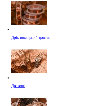
Дріт, ювелірний тросик
Дракони