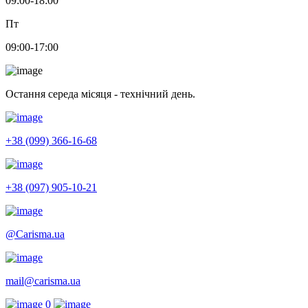
09:00-18:00
Пт
09:00-17:00
Остання середа місяця - технічний день.
+38 (099) 366-16-68
+38 (097) 905-10-21
@Carisma.ua
mail@carisma.ua
0