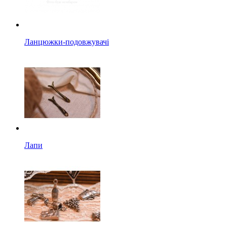
Ланцюжки-подовжувачі
Лапи