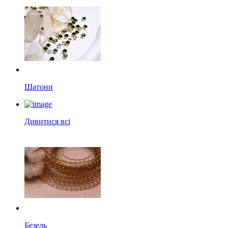
Шатони
Дивитися всі
Безель