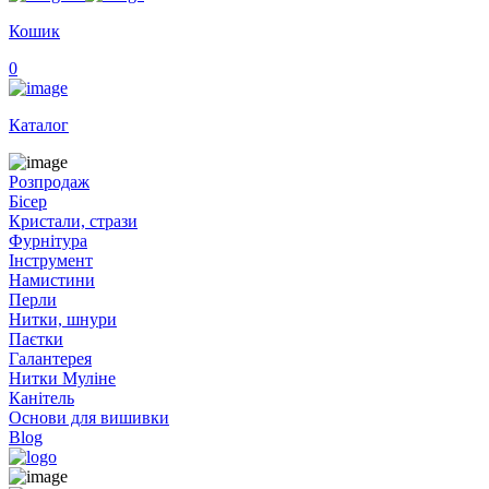
Кошик
0
Каталог
Розпродаж
Бісер
Кристали, стрази
Фурнітура
Інструмент
Намистини
Перли
Нитки, шнури
Паєтки
Галантерея
Нитки Муліне
Канітель
Основи для вишивки
Blog