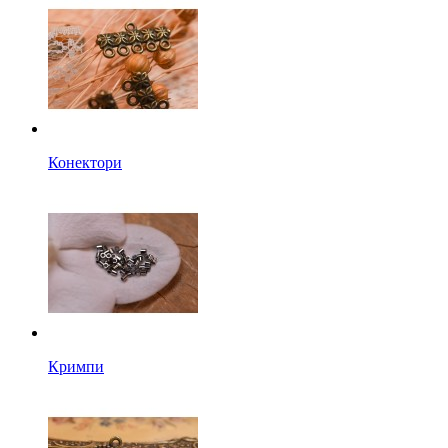
Конектори
Кримпи