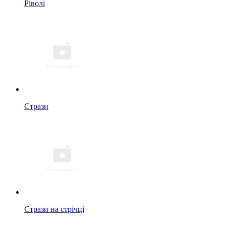
Ріволі
Стрази
Стрази на стрічці