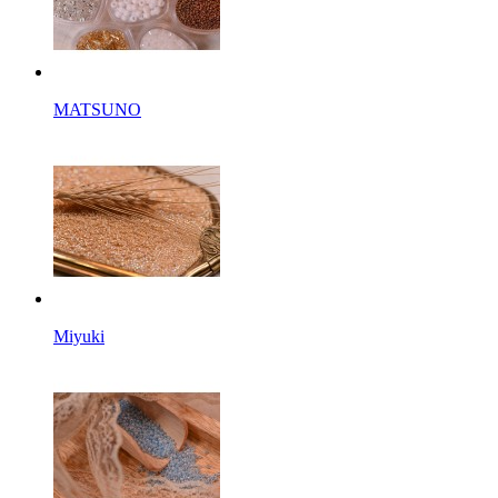
MATSUNO
Miyuki