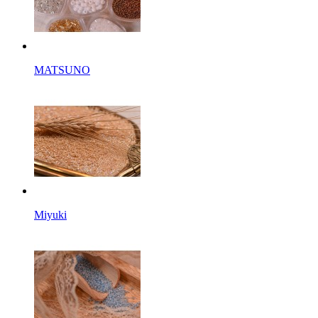
MATSUNO
Miyuki