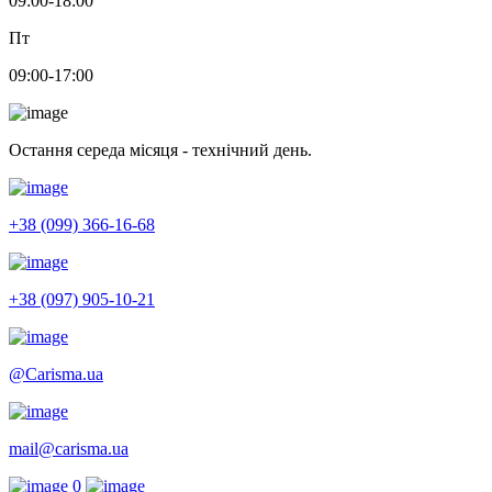
09:00-18:00
Пт
09:00-17:00
Остання середа місяця - технічний день.
+38 (099) 366-16-68
+38 (097) 905-10-21
@Carisma.ua
mail@carisma.ua
0