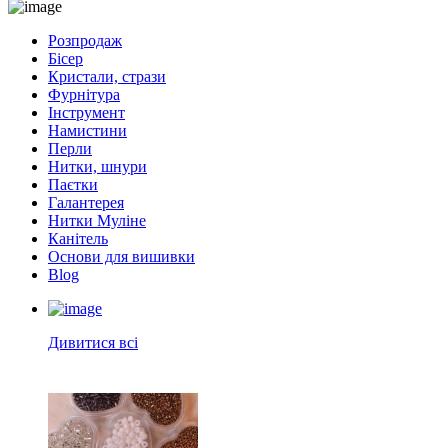
Розпродаж
Бісер
Кристали, стрази
Фурнітура
Інструмент
Намистини
Перли
Нитки, шнури
Паєтки
Галантерея
Нитки Муліне
Канітель
Основи для вишивки
Blog
Дивитися всі