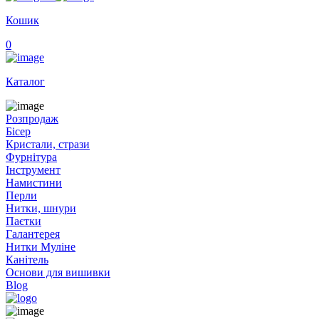
Кошик
0
Каталог
Розпродаж
Бісер
Кристали, стрази
Фурнітура
Інструмент
Намистини
Перли
Нитки, шнури
Паєтки
Галантерея
Нитки Муліне
Канітель
Основи для вишивки
Blog