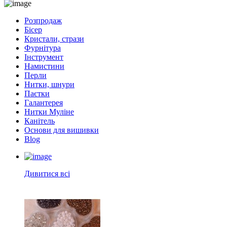
Розпродаж
Бісер
Кристали, стрази
Фурнітура
Інструмент
Намистини
Перли
Нитки, шнури
Паєтки
Галантерея
Нитки Муліне
Канітель
Основи для вишивки
Blog
Дивитися всі