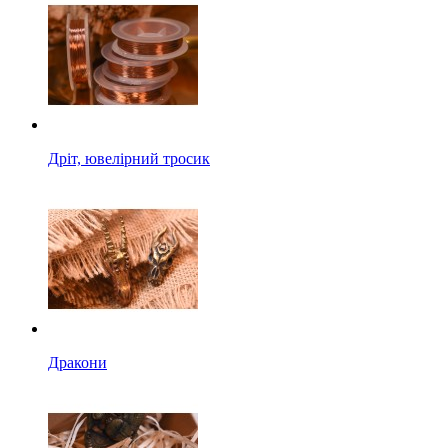
Дріт, ювелірний тросик
Дракони