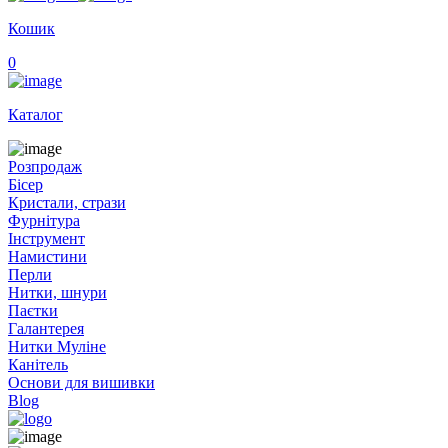
Кошик
0
Каталог
Розпродаж
Бісер
Кристали, стрази
Фурнітура
Інструмент
Намистини
Перли
Нитки, шнури
Паєтки
Галантерея
Нитки Муліне
Канітель
Основи для вишивки
Blog