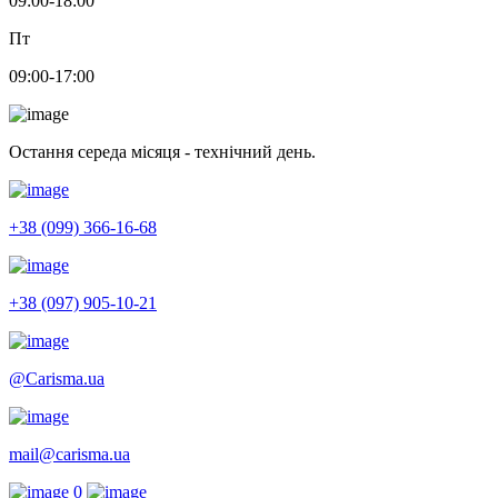
09:00-18:00
Пт
09:00-17:00
Остання середа місяця - технічний день.
+38 (099) 366-16-68
+38 (097) 905-10-21
@Carisma.ua
mail@carisma.ua
0