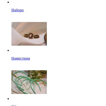
Набори
Намистини