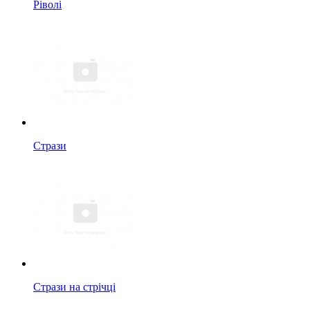
Ріволі
Стрази
Стрази на стрічці