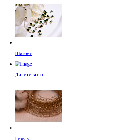
Шатони
Дивитися всі
Безель