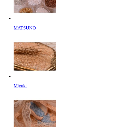
MATSUNO
Miyuki