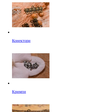
Конектори
Кримпи