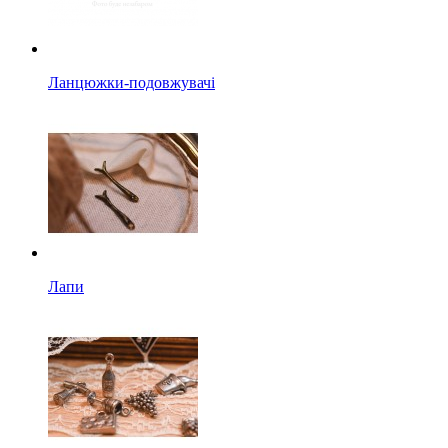
Ланцюжки-подовжувачі
Лапи