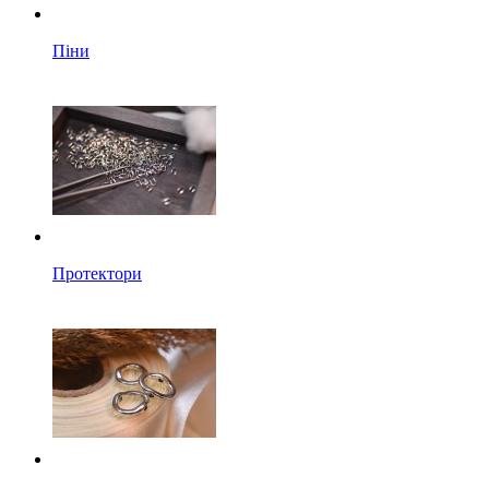
Піни
Протектори