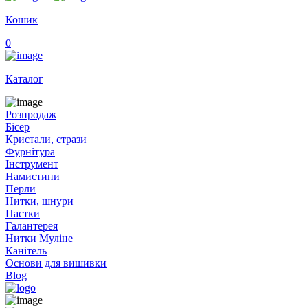
Кошик
0
Каталог
Розпродаж
Бісер
Кристали, стрази
Фурнітура
Інструмент
Намистини
Перли
Нитки, шнури
Паєтки
Галантерея
Нитки Муліне
Канітель
Основи для вишивки
Blog