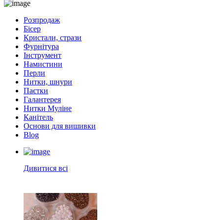
Розпродаж
Бісер
Кристали, стрази
Фурнітура
Інструмент
Намистини
Перли
Нитки, шнури
Паєтки
Галантерея
Нитки Муліне
Канітель
Основи для вишивки
Blog
Дивитися всі