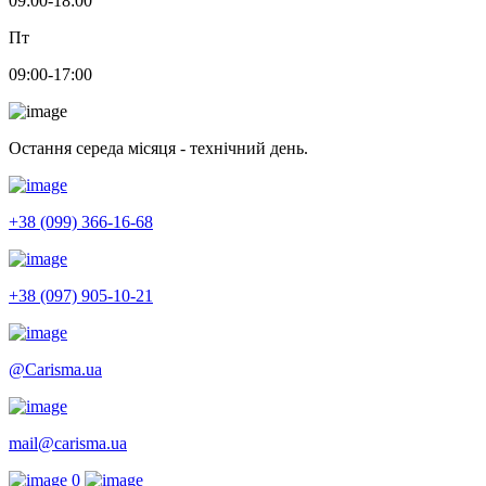
09:00-18:00
Пт
09:00-17:00
Остання середа місяця - технічний день.
+38 (099) 366-16-68
+38 (097) 905-10-21
@Carisma.ua
mail@carisma.ua
0