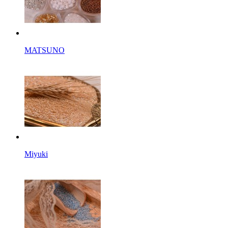
MATSUNO
Miyuki