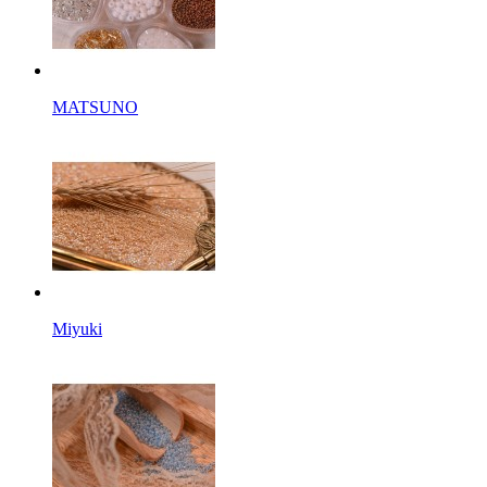
MATSUNO
Miyuki