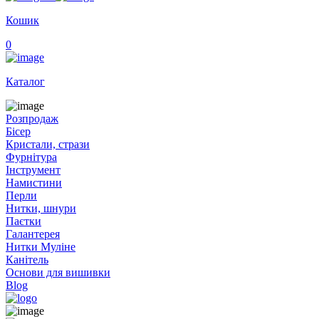
Кошик
0
Каталог
Розпродаж
Бісер
Кристали, стрази
Фурнітура
Інструмент
Намистини
Перли
Нитки, шнури
Паєтки
Галантерея
Нитки Муліне
Канітель
Основи для вишивки
Blog