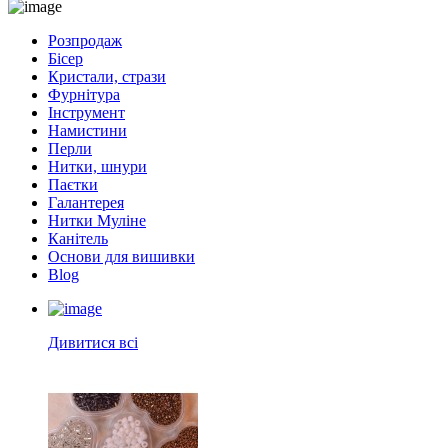
Розпродаж
Бісер
Кристали, стрази
Фурнітура
Інструмент
Намистини
Перли
Нитки, шнури
Паєтки
Галантерея
Нитки Муліне
Канітель
Основи для вишивки
Blog
Дивитися всі