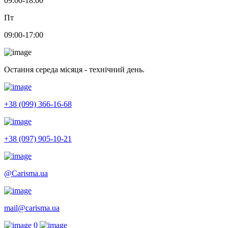
09:00-18:00
Пт
09:00-17:00
Остання середа місяця - технічний день.
+38 (099) 366-16-68
+38 (097) 905-10-21
@Carisma.ua
mail@carisma.ua
0