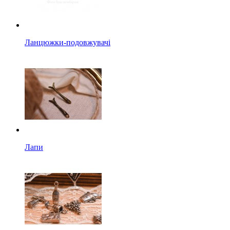
Ланцюжки-подовжувачі
Лапи