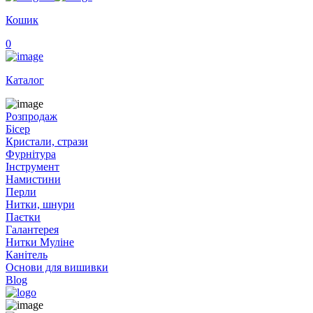
Кошик
0
Каталог
Розпродаж
Бісер
Кристали, стрази
Фурнітура
Інструмент
Намистини
Перли
Нитки, шнури
Паєтки
Галантерея
Нитки Муліне
Канітель
Основи для вишивки
Blog