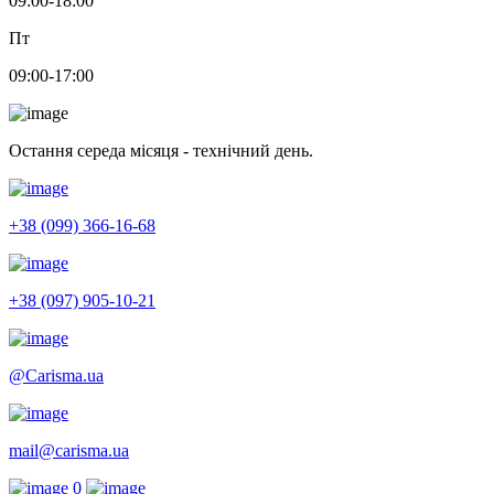
09:00-18:00
Пт
09:00-17:00
Остання середа місяця - технічний день.
+38 (099) 366-16-68
+38 (097) 905-10-21
@Carisma.ua
mail@carisma.ua
0