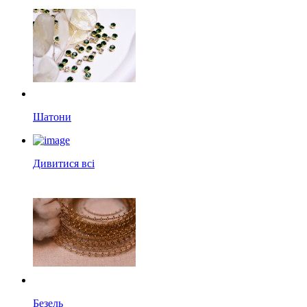
Шатони
Дивитися всі
Безель