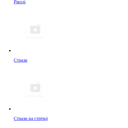
Ріволі
Стрази
Стрази на стрічці