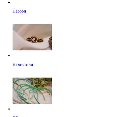
Набори
Намистини