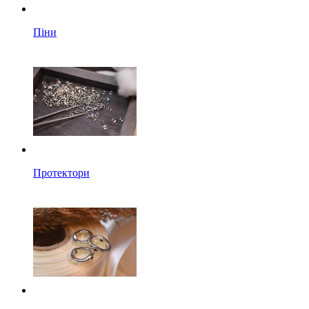
Піни
Протектори