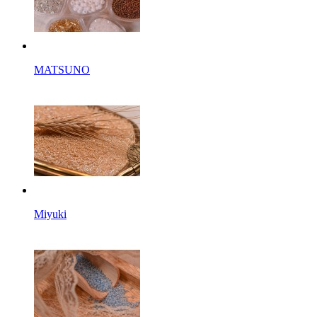
MATSUNO
Miyuki