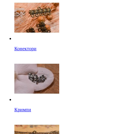
Конектори
Кримпи