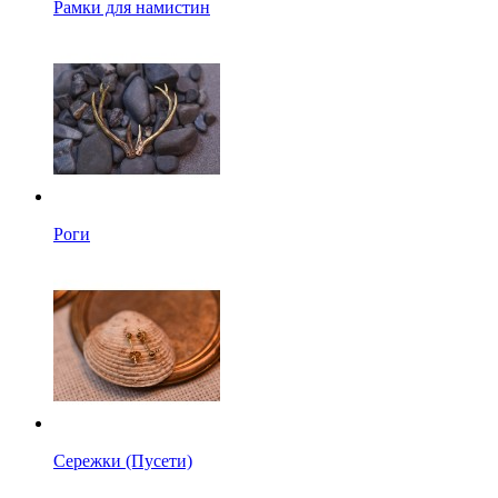
Рамки для намистин
Роги
Сережки (Пусети)