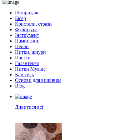
Розпродаж
Бісер
Кристали, стрази
Фурнітура
Інструмент
Намистини
Перли
Нитки, шнури
Паєтки
Галантерея
Нитки Муліне
Канітель
Основи для вишивки
Blog
Дивитися всі