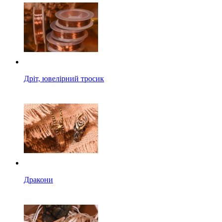
Дріт, ювелірний тросик
Дракони