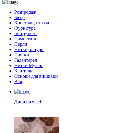
Розпродаж
Бісер
Кристали, стрази
Фурнітура
Інструмент
Намистини
Перли
Нитки, шнури
Паєтки
Галантерея
Нитки Муліне
Канітель
Основи для вишивки
Blog
Дивитися всі