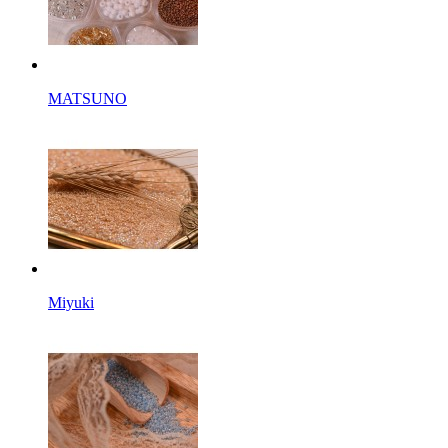
MATSUNO
Miyuki