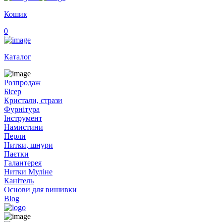
Кошик
0
Каталог
Розпродаж
Бісер
Кристали, стрази
Фурнітура
Інструмент
Намистини
Перли
Нитки, шнури
Паєтки
Галантерея
Нитки Муліне
Канітель
Основи для вишивки
Blog