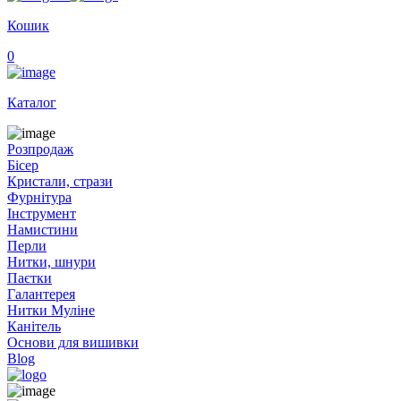
Кошик
0
Каталог
Розпродаж
Бісер
Кристали, стрази
Фурнітура
Інструмент
Намистини
Перли
Нитки, шнури
Паєтки
Галантерея
Нитки Муліне
Канітель
Основи для вишивки
Blog