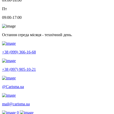
09:00-18:00
Пт
09:00-17:00
Остання середа місяця - технічний день.
+38 (099) 366-16-68
+38 (097) 905-10-21
@Carisma.ua
mail@carisma.ua
0