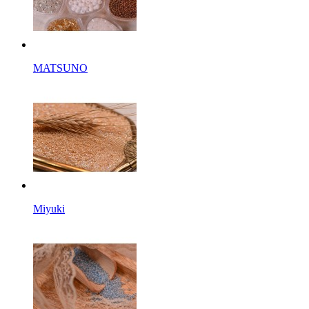
MATSUNO
Miyuki