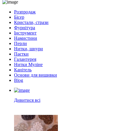
Розпродаж
Бісер
Кристали, стрази
Фурнітура
Інструмент
Намистини
Перли
Нитки, шнури
Паєтки
Галантерея
Нитки Муліне
Канітель
Основи для вишивки
Blog
Дивитися всі