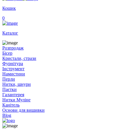
Кошик
0
Каталог
Розпродаж
Бісер
Кристали, стрази
Фурнітура
Інструмент
Намистини
Перли
Нитки, шнури
Паєтки
Галантерея
Нитки Муліне
Канітель
Основи для вишивки
Blog