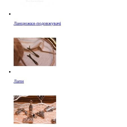
Ланцюжки-подовжувачі
Лапи