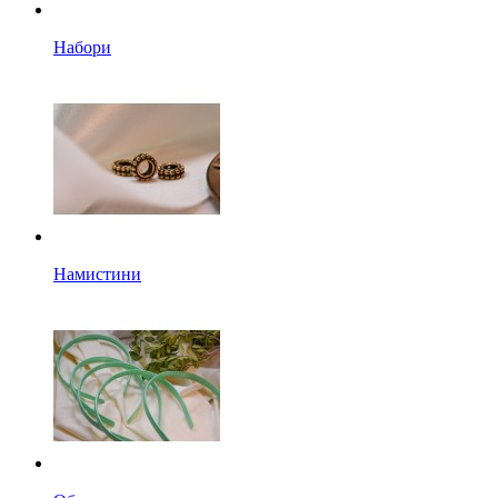
Набори
Намистини