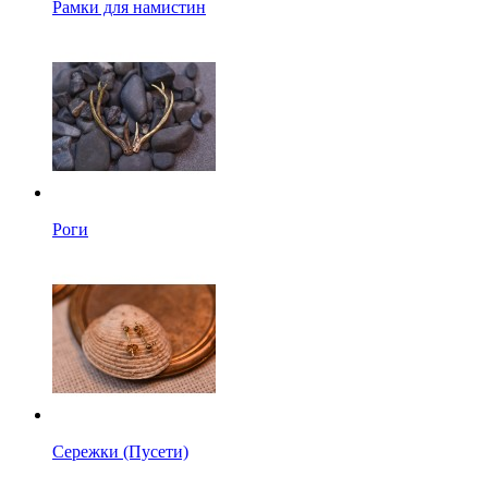
Рамки для намистин
Роги
Сережки (Пусети)