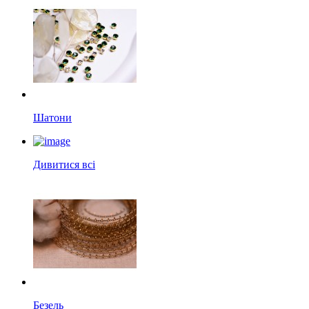
Шатони
Дивитися всі
Безель