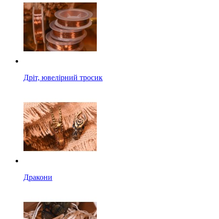
Дріт, ювелірний тросик
Дракони