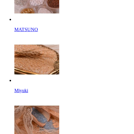
MATSUNO
Miyuki