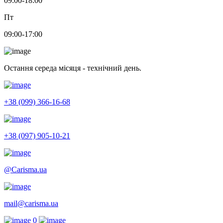
09:00-18:00
Пт
09:00-17:00
Остання середа місяця - технічний день.
+38 (099) 366-16-68
+38 (097) 905-10-21
@Carisma.ua
mail@carisma.ua
0