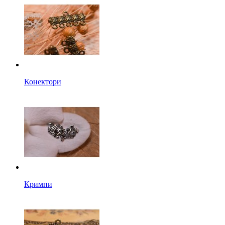
Конектори
Кримпи