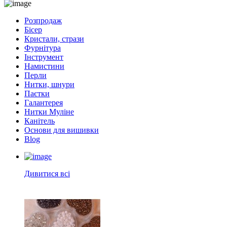
Розпродаж
Бісер
Кристали, стрази
Фурнітура
Інструмент
Намистини
Перли
Нитки, шнури
Паєтки
Галантерея
Нитки Муліне
Канітель
Основи для вишивки
Blog
Дивитися всі