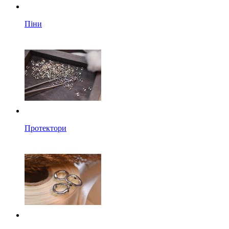
Піни
Протектори