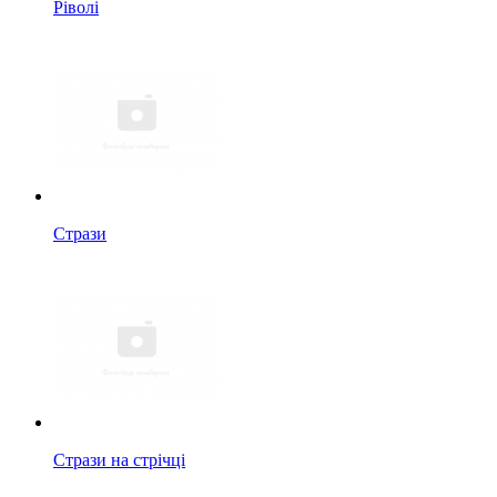
Ріволі
Стрази
Стрази на стрічці