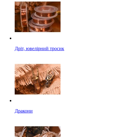
Дріт, ювелірний тросик
Дракони