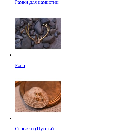
Рамки для намистин
Роги
Сережки (Пусети)