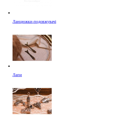
Ланцюжки-подовжувачі
Лапи