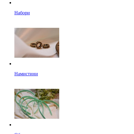
Набори
Намистини