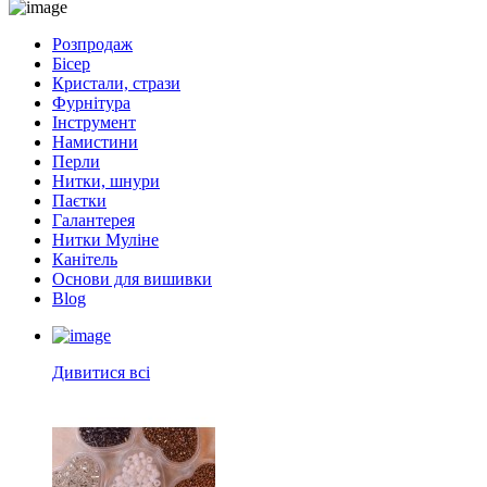
Розпродаж
Бісер
Кристали, стрази
Фурнітура
Інструмент
Намистини
Перли
Нитки, шнури
Паєтки
Галантерея
Нитки Муліне
Канітель
Основи для вишивки
Blog
Дивитися всі