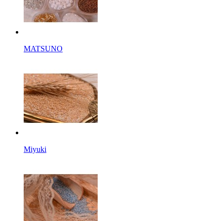
MATSUNO
Miyuki