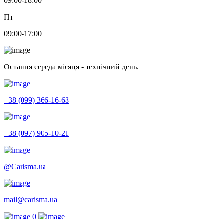
09:00-18:00
Пт
09:00-17:00
Остання середа місяця - технічний день.
+38 (099) 366-16-68
+38 (097) 905-10-21
@Carisma.ua
mail@carisma.ua
0