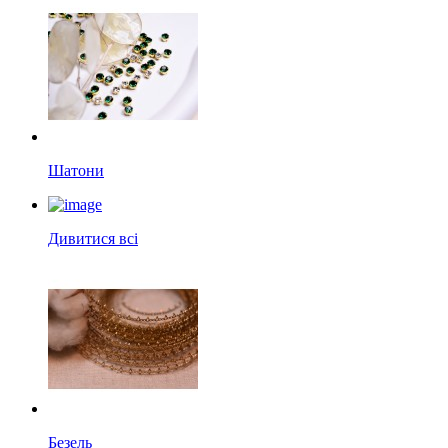
Шатони
Дивитися всі
Безель