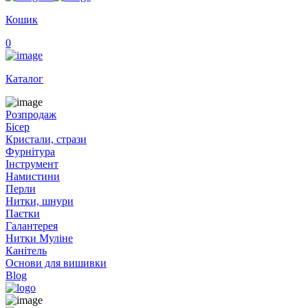
Кошик
0
Каталог
Розпродаж
Бісер
Кристали, стрази
Фурнітура
Інструмент
Намистини
Перли
Нитки, шнури
Паєтки
Галантерея
Нитки Муліне
Канітель
Основи для вишивки
Blog