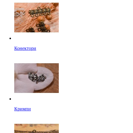
Конектори
Кримпи