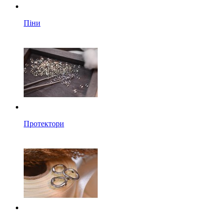
Піни
Протектори