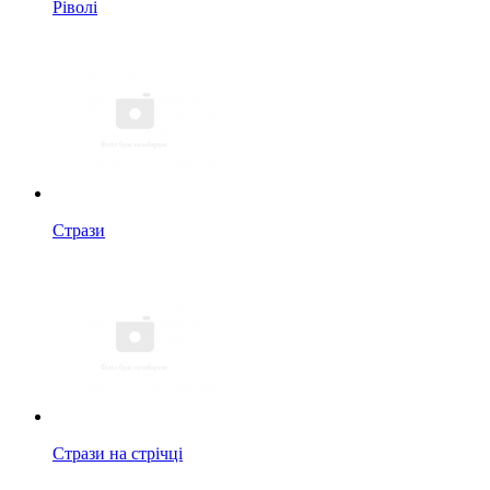
Ріволі
Стрази
Стрази на стрічці