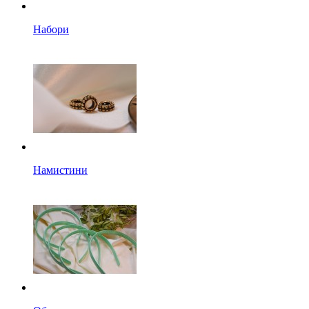
Набори
Намистини