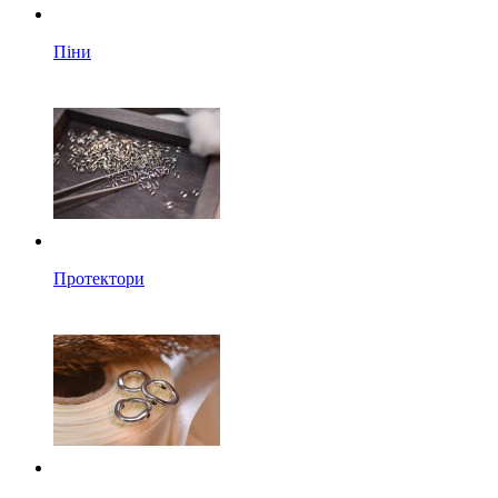
Піни
Протектори