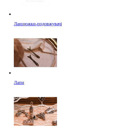
Ланцюжки-подовжувачі
Лапи