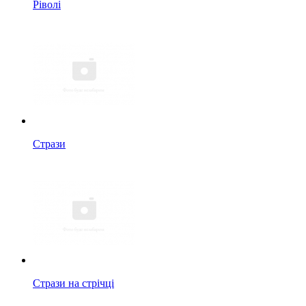
Ріволі
Стрази
Стрази на стрічці