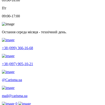
09:00-18:00
Пт
09:00-17:00
Остання середа місяця - технічний день.
+38 (099) 366-16-68
+38 (097) 905-10-21
@Carisma.ua
mail@carisma.ua
0