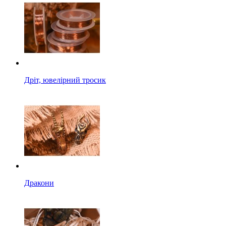
Дріт, ювелірний тросик
Дракони