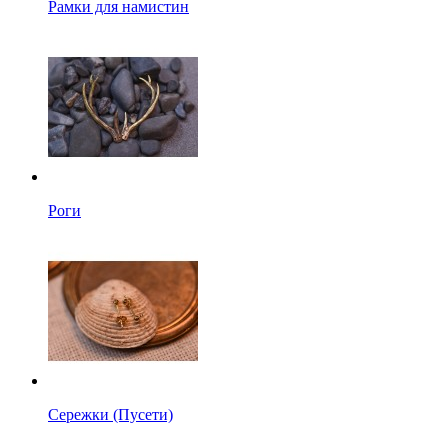
Рамки для намистин
Роги
Сережки (Пусети)