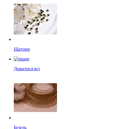
Шатони
Дивитися всі
Безель