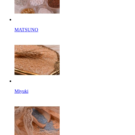
MATSUNO
Miyuki