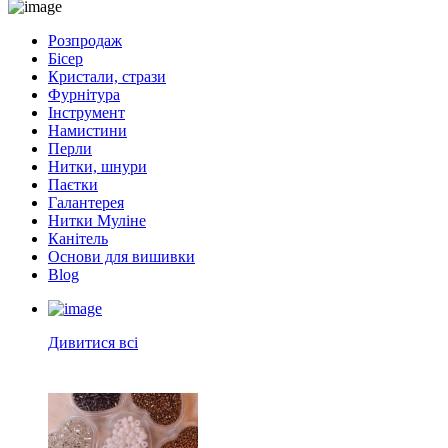
Розпродаж
Бісер
Кристали, стрази
Фурнітура
Інструмент
Намистини
Перли
Нитки, шнури
Паєтки
Галантерея
Нитки Муліне
Канітель
Основи для вишивки
Blog
Дивитися всі