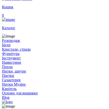
Кошик
0
Каталог
Розпродаж
Бісер
Кристали, стрази
Фурнітура
Інструмент
Намистини
Перли
Нитки, шнури
Паєтки
Галантерея
Нитки Муліне
Канітель
Основи для вишивки
Blog