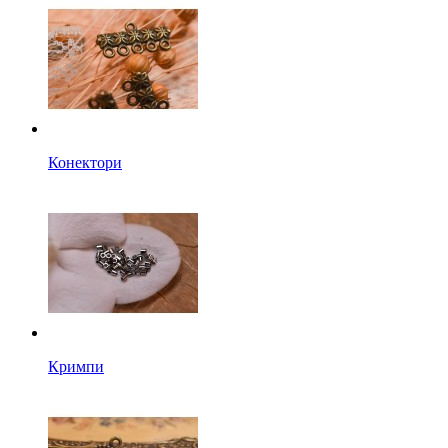
Конектори
Кримпи