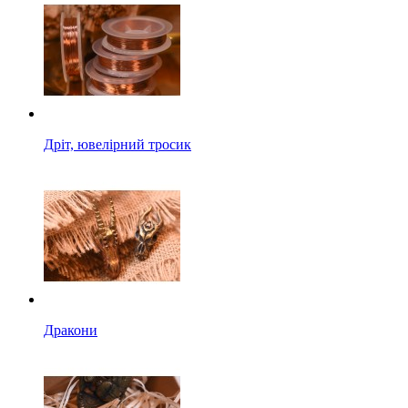
Дріт, ювелірний тросик
Дракони