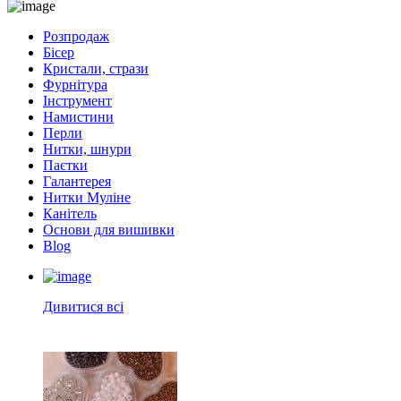
Розпродаж
Бісер
Кристали, стрази
Фурнітура
Інструмент
Намистини
Перли
Нитки, шнури
Паєтки
Галантерея
Нитки Муліне
Канітель
Основи для вишивки
Blog
Дивитися всі