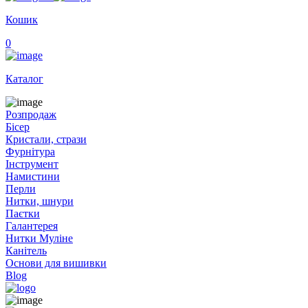
Кошик
0
Каталог
Розпродаж
Бісер
Кристали, стрази
Фурнітура
Інструмент
Намистини
Перли
Нитки, шнури
Паєтки
Галантерея
Нитки Муліне
Канітель
Основи для вишивки
Blog