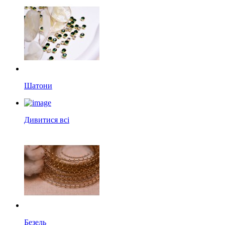
Шатони
Дивитися всі
Безель