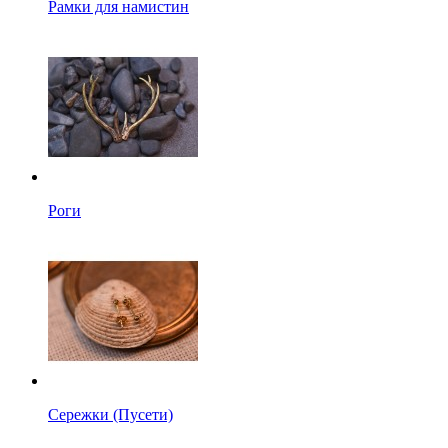
Рамки для намистин
Роги
Сережки (Пусети)