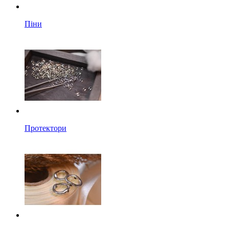
Піни
Протектори