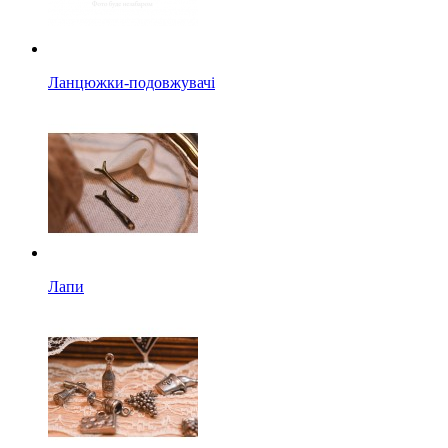
Ланцюжки-подовжувачі
Лапи