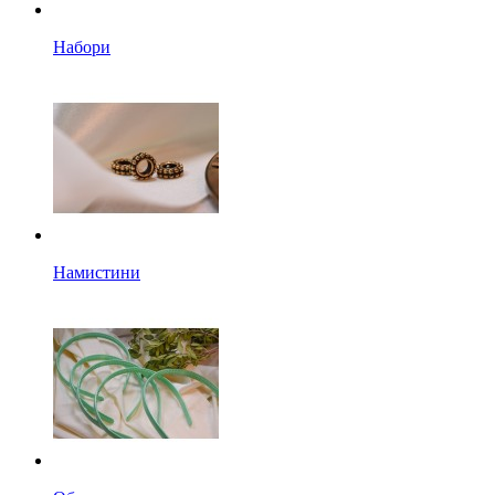
Набори
Намистини