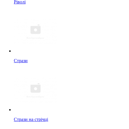
Ріволі
Стрази
Стрази на стрічці