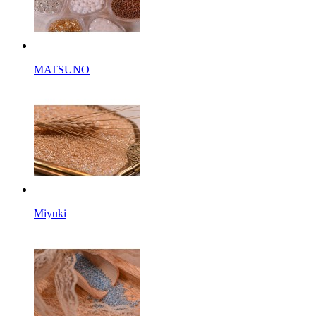
MATSUNO
Miyuki