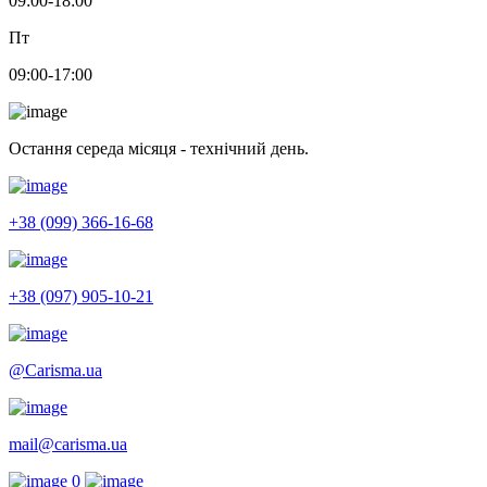
09:00-18:00
Пт
09:00-17:00
Остання середа місяця - технічний день.
+38 (099) 366-16-68
+38 (097) 905-10-21
@Carisma.ua
mail@carisma.ua
0