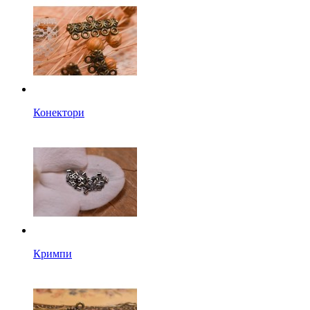
Конектори
Кримпи