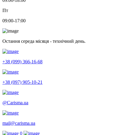
09:00-18:00
Пт
09:00-17:00
Остання середа місяця - технічний день.
+38 (099) 366-16-68
+38 (097) 905-10-21
@Carisma.ua
mail@carisma.ua
0