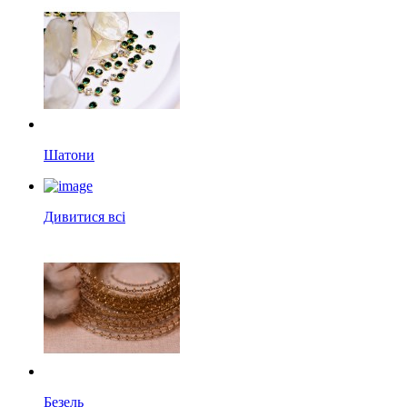
Шатони
Дивитися всі
Безель