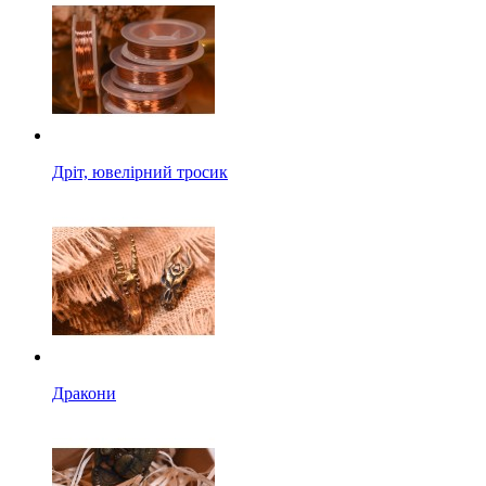
Дріт, ювелірний тросик
Дракони