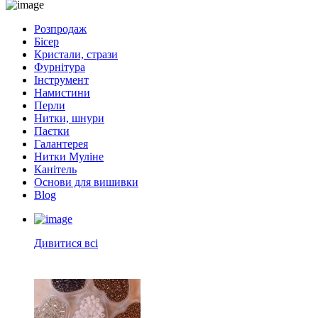
Розпродаж
Бісер
Кристали, стрази
Фурнітура
Інструмент
Намистини
Перли
Нитки, шнури
Паєтки
Галантерея
Нитки Муліне
Канітель
Основи для вишивки
Blog
Дивитися всі