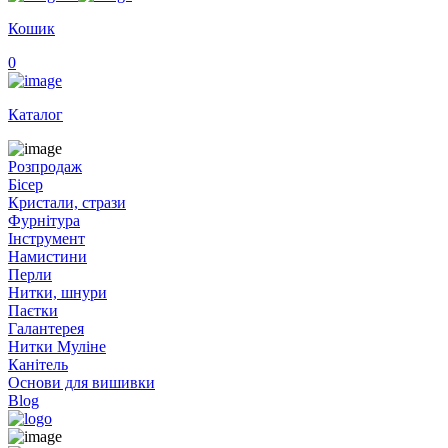
Кошик
0
Каталог
Розпродаж
Бісер
Кристали, стрази
Фурнітура
Інструмент
Намистини
Перли
Нитки, шнури
Паєтки
Галантерея
Нитки Муліне
Канітель
Основи для вишивки
Blog