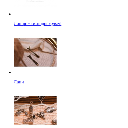
Ланцюжки-подовжувачі
Лапи