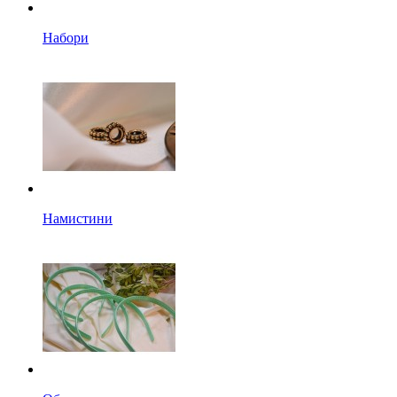
Набори
Намистини