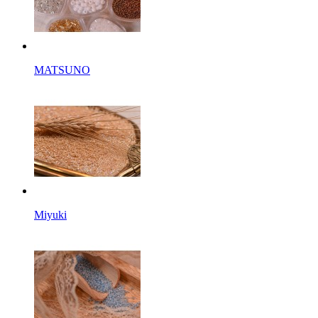
MATSUNO
Miyuki