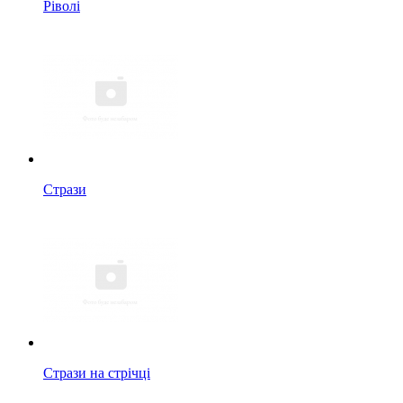
Ріволі
Стрази
Стрази на стрічці