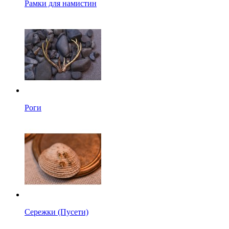
Рамки для намистин
Роги
Сережки (Пусети)