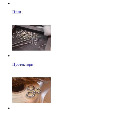
Піни
Протектори