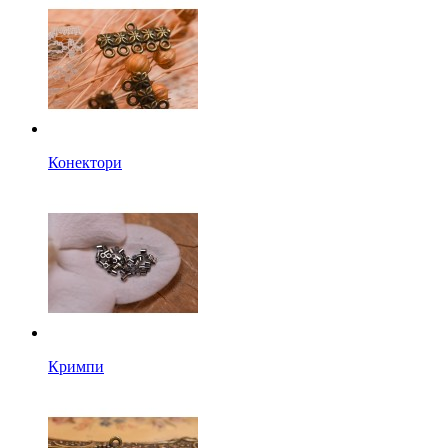
Конектори
Кримпи