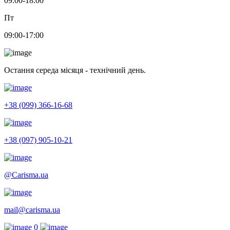
09:00-18:00
Пт
09:00-17:00
Остання середа місяця - технічний день.
+38 (099) 366-16-68
+38 (097) 905-10-21
@Carisma.ua
mail@carisma.ua
0