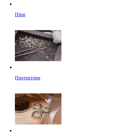
Піни
Протектори