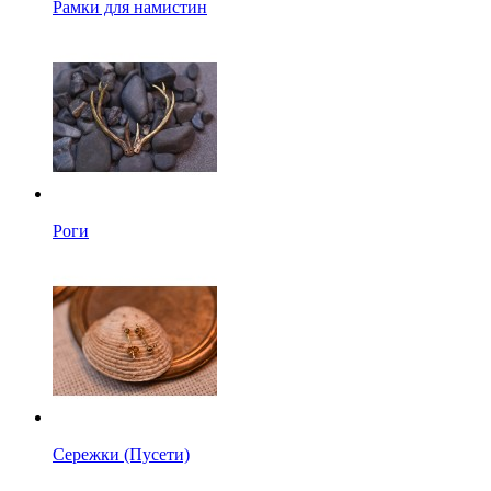
Рамки для намистин
Роги
Сережки (Пусети)