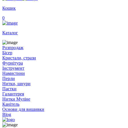
Кошик
0
Каталог
Розпродаж
Бісер
Кристали, стрази
Фурнітура
Інструмент
Намистини
Перли
Нитки, шнури
Паєтки
Галантерея
Нитки Муліне
Канітель
Основи для вишивки
Blog