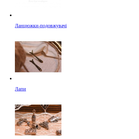
Ланцюжки-подовжувачі
Лапи