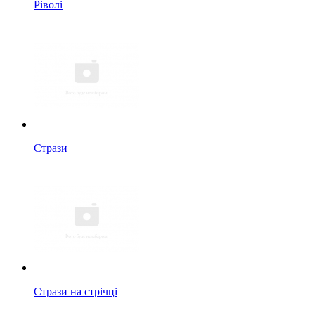
Ріволі
Стрази
Стрази на стрічці