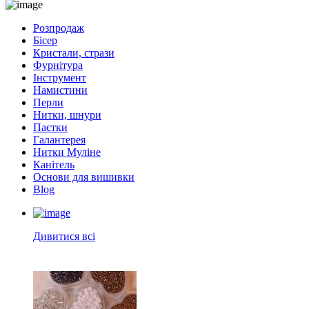
Розпродаж
Бісер
Кристали, стрази
Фурнітура
Інструмент
Намистини
Перли
Нитки, шнури
Паєтки
Галантерея
Нитки Муліне
Канітель
Основи для вишивки
Blog
Дивитися всі