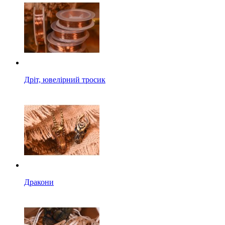
Дріт, ювелірний тросик
Дракони