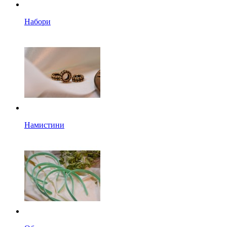
Набори
Намистини