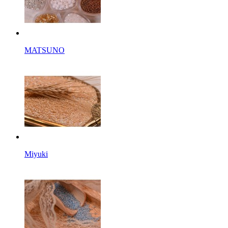
MATSUNO
Miyuki