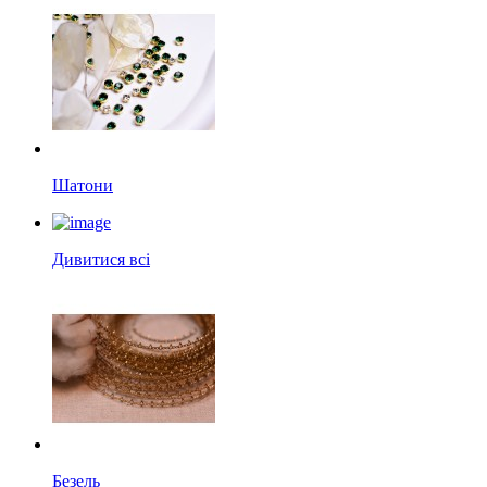
Шатони
Дивитися всі
Безель