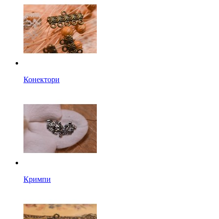
Конектори
Кримпи