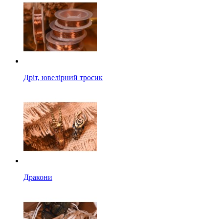
Дріт, ювелірний тросик
Дракони