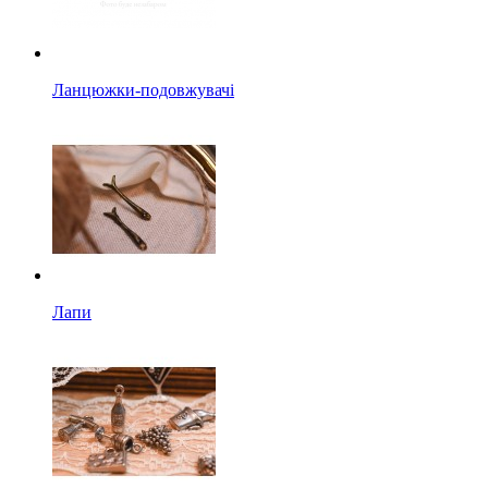
Ланцюжки-подовжувачі
Лапи