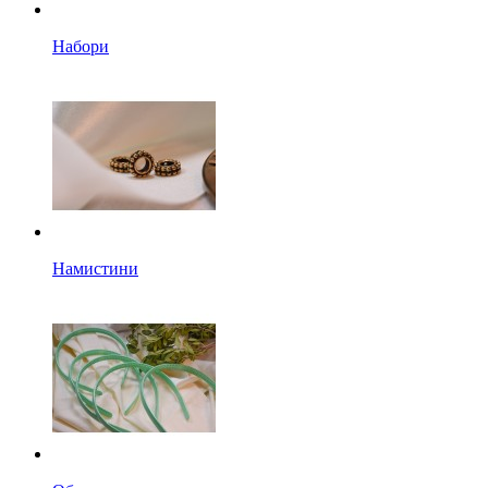
Набори
Намистини