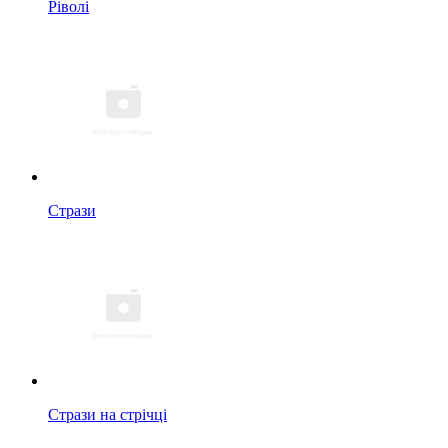
Ріволі
Стрази
Стрази на стрічці