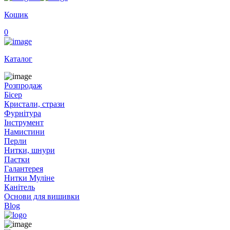
Кошик
0
Каталог
Розпродаж
Бісер
Кристали, стрази
Фурнітура
Інструмент
Намистини
Перли
Нитки, шнури
Паєтки
Галантерея
Нитки Муліне
Канітель
Основи для вишивки
Blog