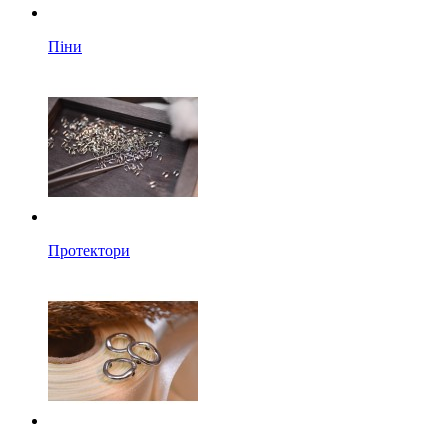
Піни
Протектори