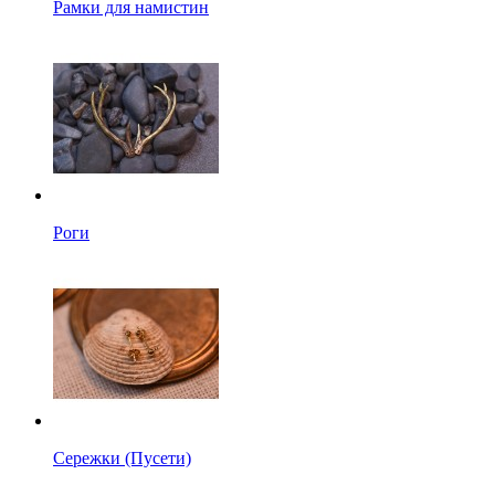
Рамки для намистин
Роги
Сережки (Пусети)