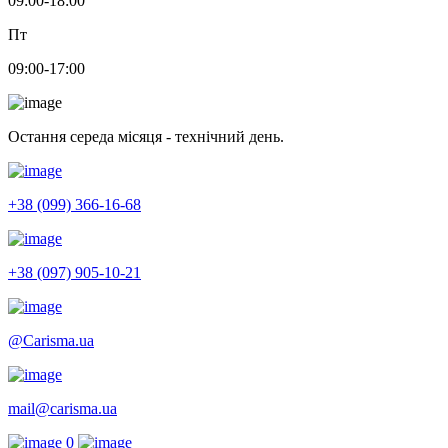
09:00-18:00
Пт
09:00-17:00
Остання середа місяця - технічний день.
+38 (099) 366-16-68
+38 (097) 905-10-21
@Carisma.ua
mail@carisma.ua
0