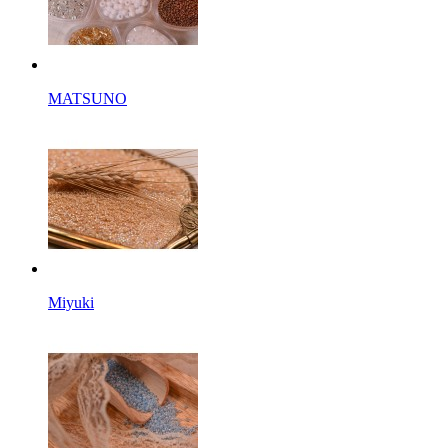
MATSUNO
Miyuki