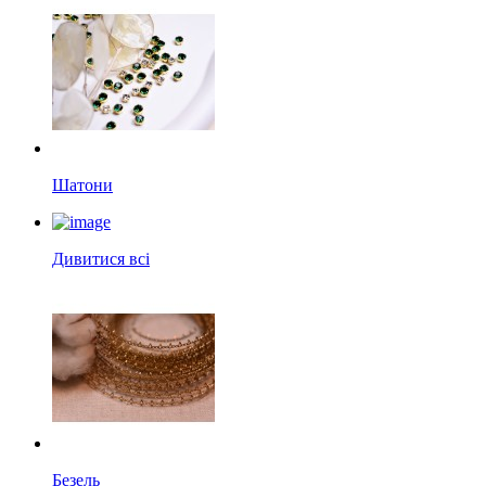
Шатони
Дивитися всі
Безель