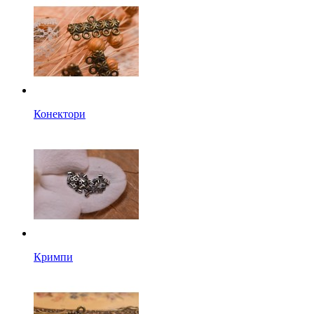
Конектори
Кримпи