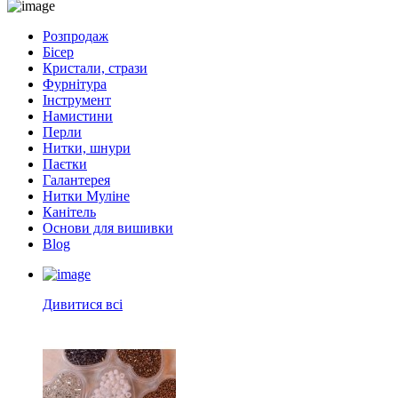
Розпродаж
Бісер
Кристали, стрази
Фурнітура
Інструмент
Намистини
Перли
Нитки, шнури
Паєтки
Галантерея
Нитки Муліне
Канітель
Основи для вишивки
Blog
Дивитися всі