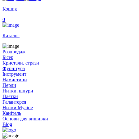
Кошик
0
Каталог
Розпродаж
Бісер
Кристали, стрази
Фурнітура
Інструмент
Намистини
Перли
Нитки, шнури
Паєтки
Галантерея
Нитки Муліне
Канітель
Основи для вишивки
Blog