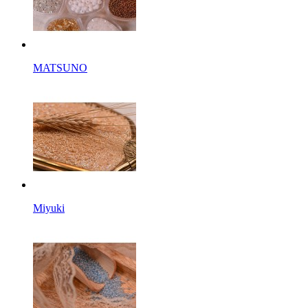
MATSUNO
Miyuki