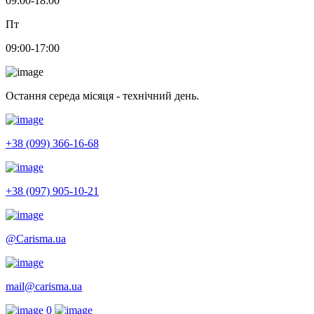
09:00-18:00
Пт
09:00-17:00
Остання середа місяця - технічний день.
+38 (099) 366-16-68
+38 (097) 905-10-21
@Carisma.ua
mail@carisma.ua
0