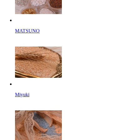
MATSUNO
Miyuki