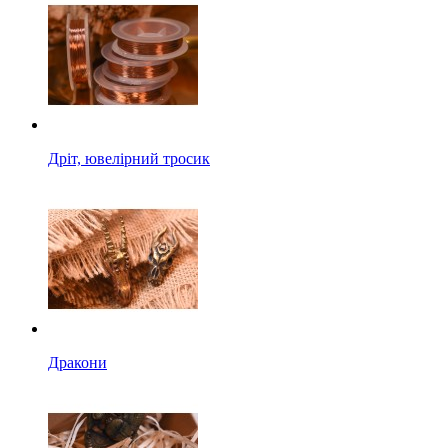
Дріт, ювелірний тросик
Дракони