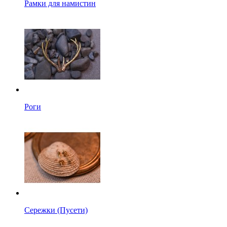
Рамки для намистин
Роги
Сережки (Пусети)