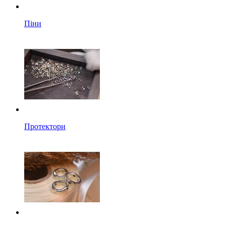
Піни
Протектори