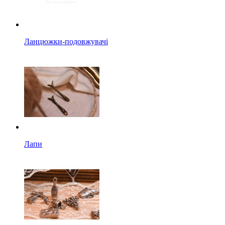
Ланцюжки-подовжувачі
Лапи