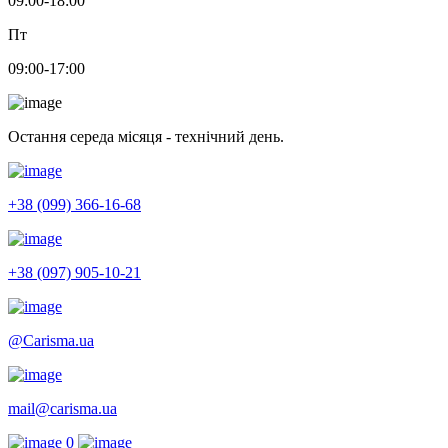
09:00-18:00
Пт
09:00-17:00
Остання середа місяця - технічний день.
+38 (099) 366-16-68
+38 (097) 905-10-21
@Carisma.ua
mail@carisma.ua
0