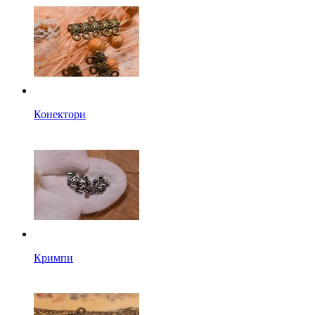
Конектори
Кримпи