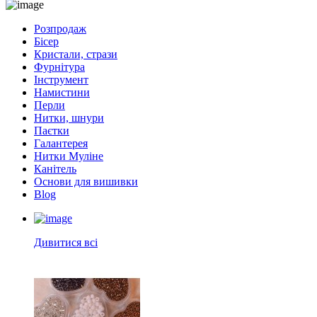
Розпродаж
Бісер
Кристали, стрази
Фурнітура
Інструмент
Намистини
Перли
Нитки, шнури
Паєтки
Галантерея
Нитки Муліне
Канітель
Основи для вишивки
Blog
Дивитися всі