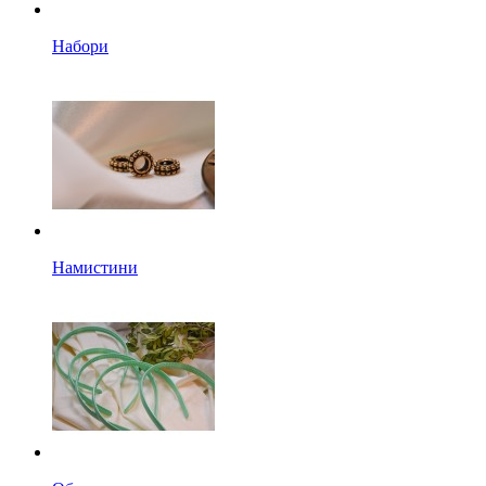
Набори
Намистини