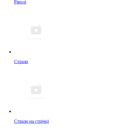
Ріволі
Стрази
Стрази на стрічці