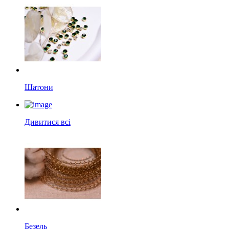
Шатони
Дивитися всі
Безель