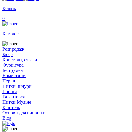
Кошик
0
Каталог
Розпродаж
Бісер
Кристали, стрази
Фурнітура
Інструмент
Намистини
Перли
Нитки, шнури
Паєтки
Галантерея
Нитки Муліне
Канітель
Основи для вишивки
Blog