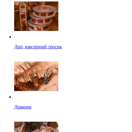
Дріт, ювелірний тросик
Дракони