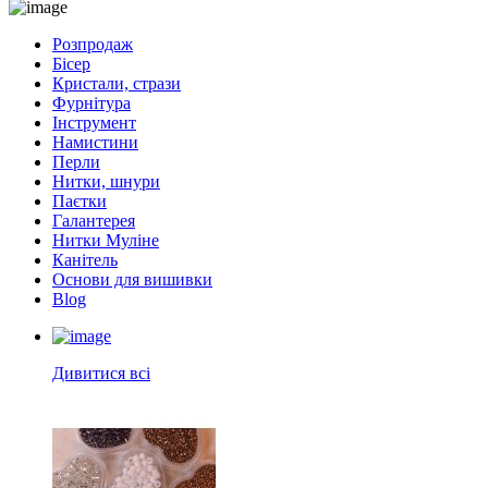
Розпродаж
Бісер
Кристали, стрази
Фурнітура
Інструмент
Намистини
Перли
Нитки, шнури
Паєтки
Галантерея
Нитки Муліне
Канітель
Основи для вишивки
Blog
Дивитися всі