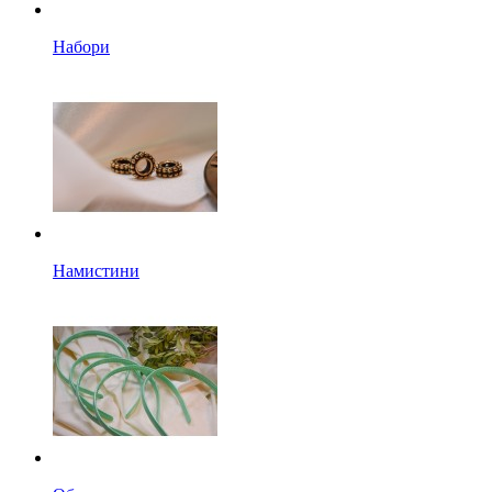
Набори
Намистини