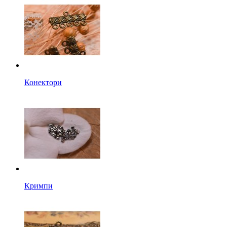
Конектори
Кримпи