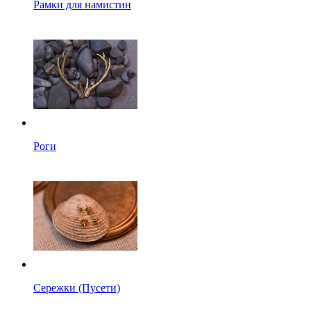
Рамки для намистин
Роги
Сережки (Пусети)