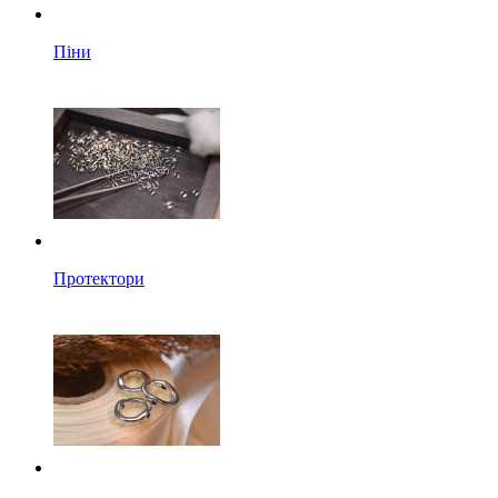
Піни
Протектори