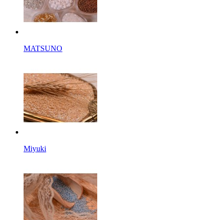
MATSUNO
Miyuki