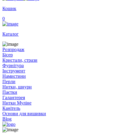
Кошик
0
Каталог
Розпродаж
Бісер
Кристали, стрази
Фурнітура
Інструмент
Намистини
Перли
Нитки, шнури
Паєтки
Галантерея
Нитки Муліне
Канітель
Основи для вишивки
Blog