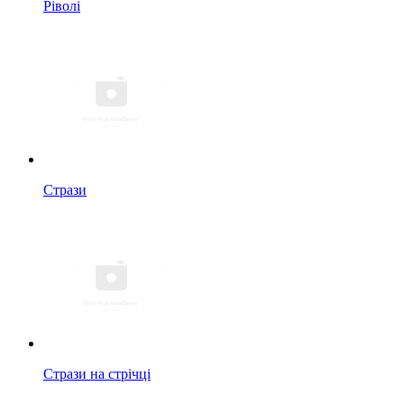
Ріволі
Стрази
Стрази на стрічці