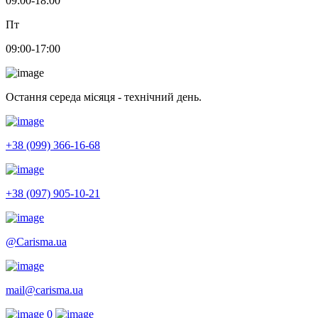
09:00-18:00
Пт
09:00-17:00
Остання середа місяця - технічний день.
+38 (099) 366-16-68
+38 (097) 905-10-21
@Carisma.ua
mail@carisma.ua
0