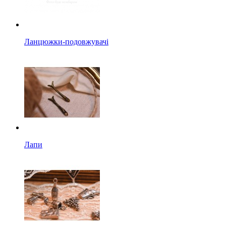
Ланцюжки-подовжувачі
Лапи