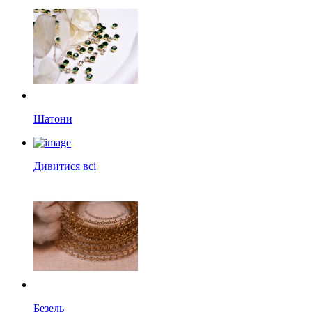
Шатони
Дивитися всі
Безель