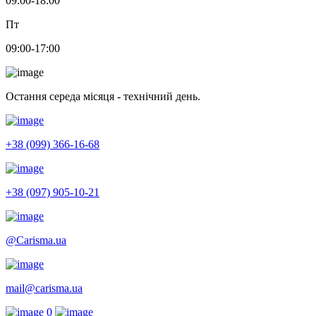
09:00-18:00
Пт
09:00-17:00
Остання середа місяця - технічний день.
+38 (099) 366-16-68
+38 (097) 905-10-21
@Carisma.ua
mail@carisma.ua
0