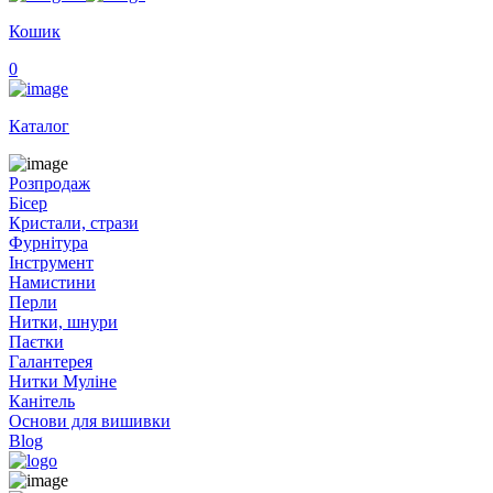
Кошик
0
Каталог
Розпродаж
Бісер
Кристали, стрази
Фурнітура
Інструмент
Намистини
Перли
Нитки, шнури
Паєтки
Галантерея
Нитки Муліне
Канітель
Основи для вишивки
Blog