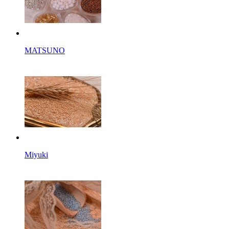
MATSUNO
Miyuki