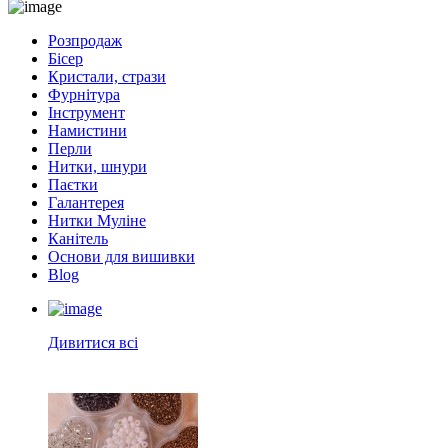
Розпродаж
Бісер
Кристали, стрази
Фурнітура
Інструмент
Намистини
Перли
Нитки, шнури
Паєтки
Галантерея
Нитки Муліне
Канітель
Основи для вишивки
Blog
Дивитися всі