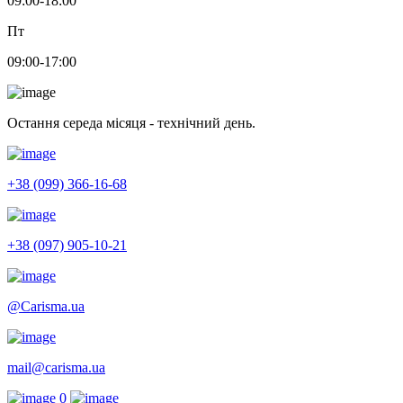
09:00-18:00
Пт
09:00-17:00
Остання середа місяця - технічний день.
+38 (099) 366-16-68
+38 (097) 905-10-21
@Carisma.ua
mail@carisma.ua
0