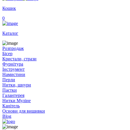
Кошик
0
Каталог
Розпродаж
Бісер
Кристали, стрази
Фурнітура
Інструмент
Намистини
Перли
Нитки, шнури
Паєтки
Галантерея
Нитки Муліне
Канітель
Основи для вишивки
Blog