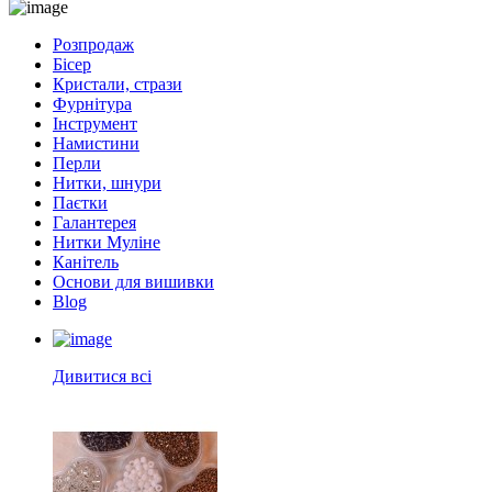
Розпродаж
Бісер
Кристали, стрази
Фурнітура
Інструмент
Намистини
Перли
Нитки, шнури
Паєтки
Галантерея
Нитки Муліне
Канітель
Основи для вишивки
Blog
Дивитися всі