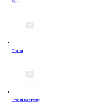
Ріволі
Стрази
Стрази на стрічці