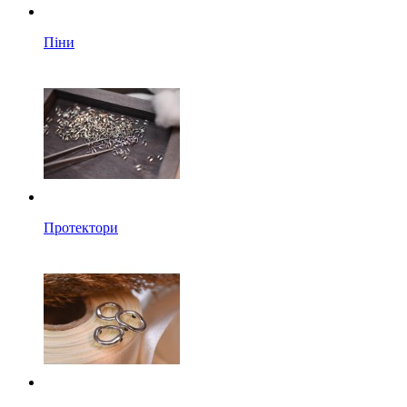
Піни
Протектори