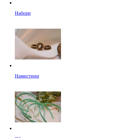
Набори
Намистини