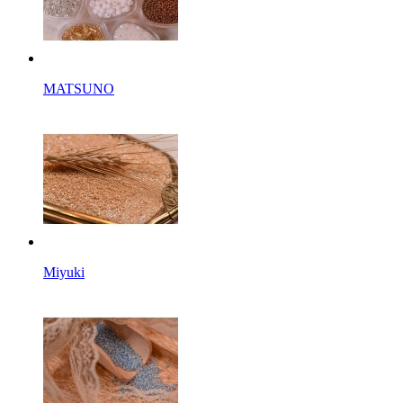
MATSUNO
Miyuki