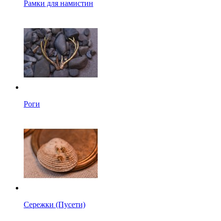
Рамки для намистин
Роги
Сережки (Пусети)