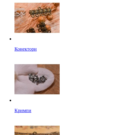
Конектори
Кримпи