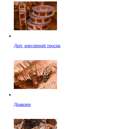
Дріт, ювелірний тросик
Дракони