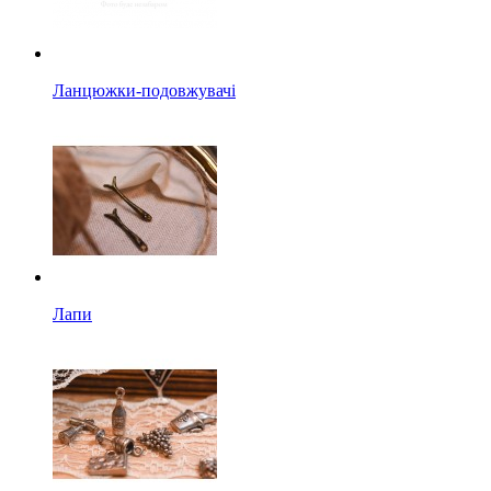
Ланцюжки-подовжувачі
Лапи