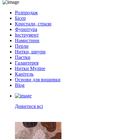
Розпродаж
Бісер
Кристали, стрази
Фурнітура
Інструмент
Намистини
Перли
Нитки, шнури
Паєтки
Галантерея
Нитки Муліне
Канітель
Основи для вишивки
Blog
Дивитися всі