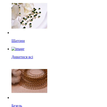
Шатони
Дивитися всі
Безель