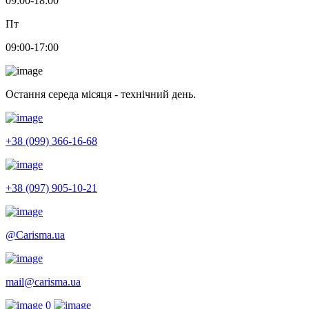
09:00-18:00
Пт
09:00-17:00
Остання середа місяця - технічний день.
+38 (099) 366-16-68
+38 (097) 905-10-21
@Carisma.ua
mail@carisma.ua
0