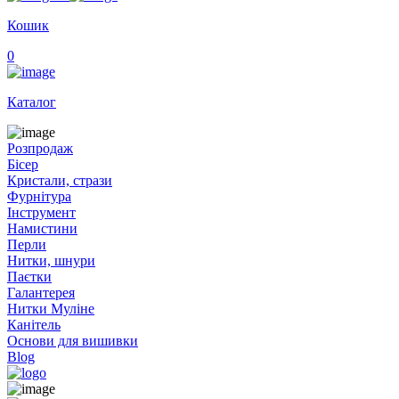
Кошик
0
Каталог
Розпродаж
Бісер
Кристали, стрази
Фурнітура
Інструмент
Намистини
Перли
Нитки, шнури
Паєтки
Галантерея
Нитки Муліне
Канітель
Основи для вишивки
Blog