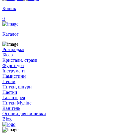
Кошик
0
Каталог
Розпродаж
Бісер
Кристали, стрази
Фурнітура
Інструмент
Намистини
Перли
Нитки, шнури
Паєтки
Галантерея
Нитки Муліне
Канітель
Основи для вишивки
Blog