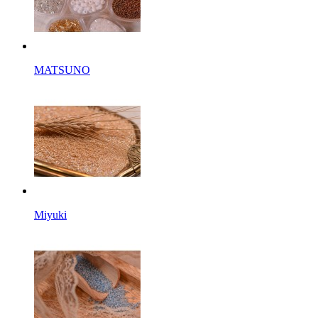
MATSUNO
Miyuki