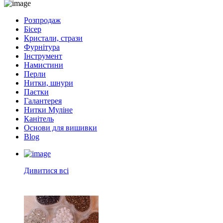
Розпродаж
Бісер
Кристали, стрази
Фурнітура
Інструмент
Намистини
Перли
Нитки, шнури
Паєтки
Галантерея
Нитки Муліне
Канітель
Основи для вишивки
Blog
Дивитися всі