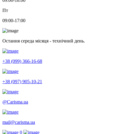
09:00-18:00
Пт
09:00-17:00
Остання середа місяця - технічний день.
+38 (099) 366-16-68
+38 (097) 905-10-21
@Carisma.ua
mail@carisma.ua
0