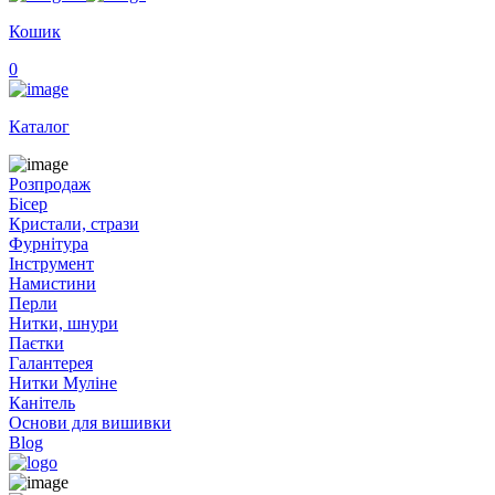
Кошик
0
Каталог
Розпродаж
Бісер
Кристали, стрази
Фурнітура
Інструмент
Намистини
Перли
Нитки, шнури
Паєтки
Галантерея
Нитки Муліне
Канітель
Основи для вишивки
Blog