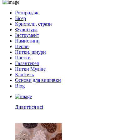
Розпродаж
Бісер
Кристали, стрази
Фурнітура
Інструмент
Намистини
Перли
Нитки, шнури
Паєтки
Галантерея
Нитки Муліне
Канітель
Основи для вишивки
Blog
Дивитися всі