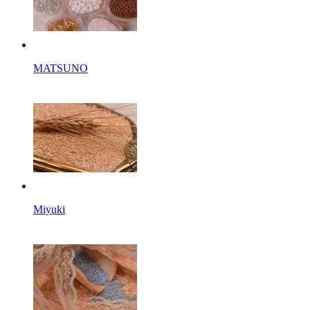
MATSUNO
Miyuki