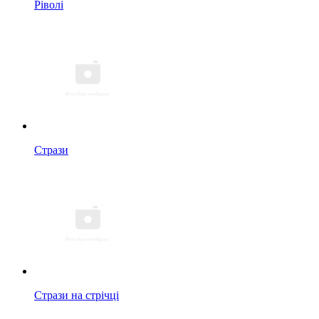
Ріволі
Стрази
Стрази на стрічці