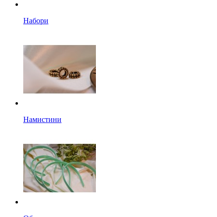
Набори
Намистини