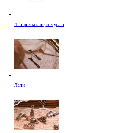
Ланцюжки-подовжувачі
Лапи