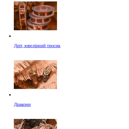
Дріт, ювелірний тросик
Дракони