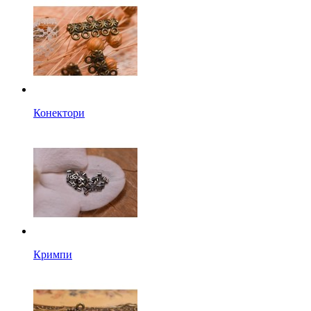
Конектори
Кримпи