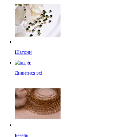
Шатони
Дивитися всі
Безель