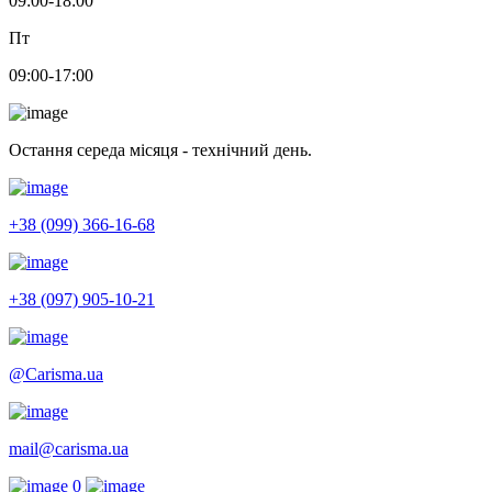
09:00-18:00
Пт
09:00-17:00
Остання середа місяця - технічний день.
+38 (099) 366-16-68
+38 (097) 905-10-21
@Carisma.ua
mail@carisma.ua
0