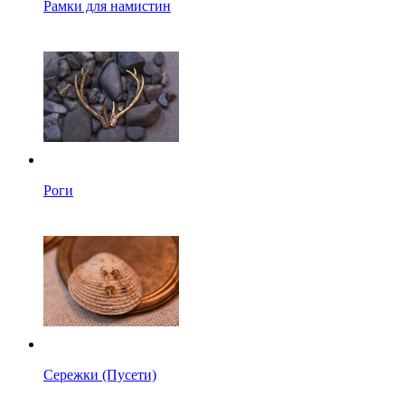
Рамки для намистин
Роги
Сережки (Пусети)