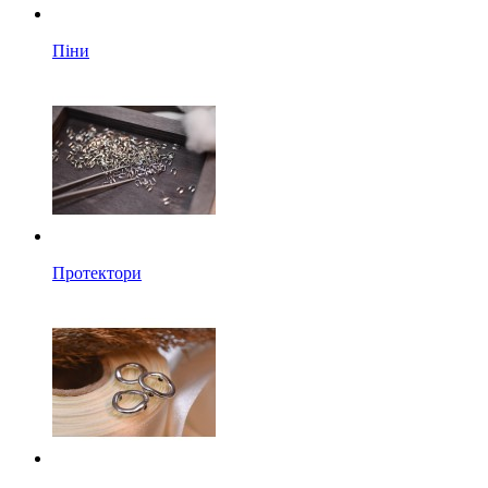
Піни
Протектори