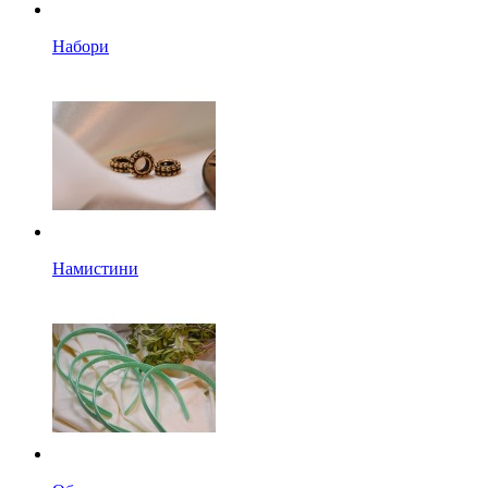
Набори
Намистини