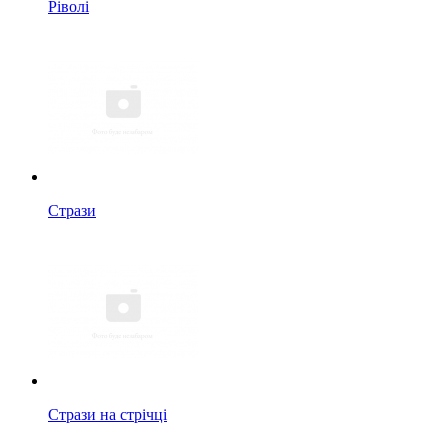
Ріволі
Стрази
Стрази на стрічці