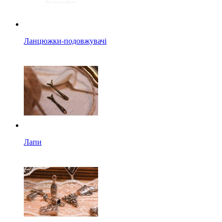
Ланцюжки-подовжувачі
Лапи