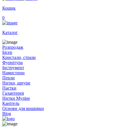
Кошик
0
Каталог
Розпродаж
Бісер
Кристали, стрази
Фурнітура
Інструмент
Намистини
Перли
Нитки, шнури
Паєтки
Галантерея
Нитки Муліне
Канітель
Основи для вишивки
Blog