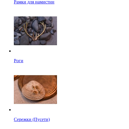
Рамки для намистин
Роги
Сережки (Пусети)