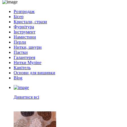
Розпродаж
Бісер
Кристали, стрази
Фурнітура
Інструмент
Намистини
Перли
Нитки, шнури
Паєтки
Галантерея
Нитки Муліне
Канітель
Основи для вишивки
Blog
Дивитися всі