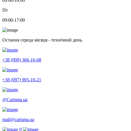
09:00-18:00
Пт
09:00-17:00
Остання середа місяця - технічний день.
+38 (099) 366-16-68
+38 (097) 905-10-21
@Carisma.ua
mail@carisma.ua
0