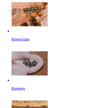
Конектори
Кримпи