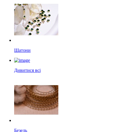
Шатони
Дивитися всі
Безель