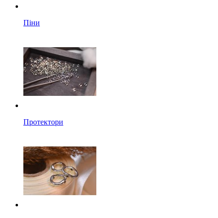
Піни
Протектори