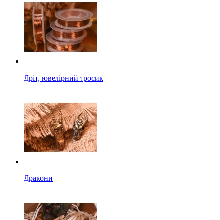
Дріт, ювелірний тросик
Дракони