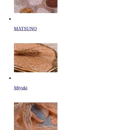
MATSUNO
Miyuki