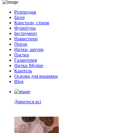
Розпродаж
Бісер
Кристали, стрази
Фурнітура
Інструмент
Намистини
Перли
Нитки, шнури
Паєтки
Галантерея
Нитки Муліне
Канітель
Основи для вишивки
Blog
Дивитися всі