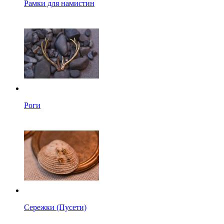
Рамки для намистин
Роги
Сережки (Пусети)