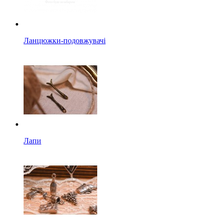
Ланцюжки-подовжувачі
Лапи