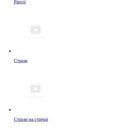
Ріволі
Стрази
Стрази на стрічці