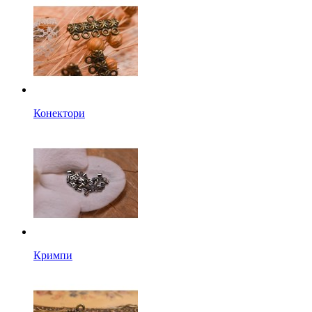
Конектори
Кримпи