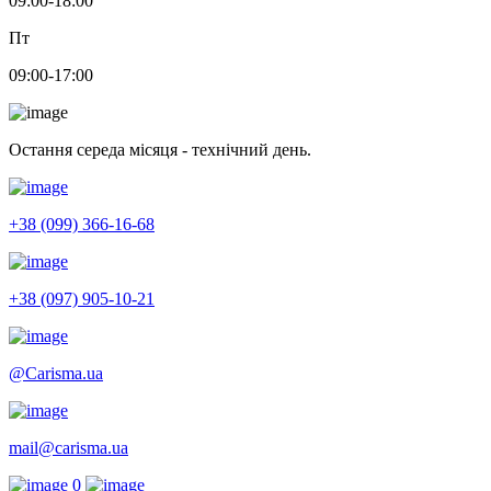
09:00-18:00
Пт
09:00-17:00
Остання середа місяця - технічний день.
+38 (099) 366-16-68
+38 (097) 905-10-21
@Carisma.ua
mail@carisma.ua
0