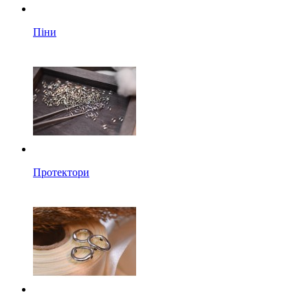
Піни
Протектори