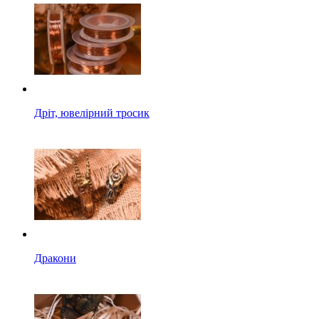
Дріт, ювелірний тросик
Дракони