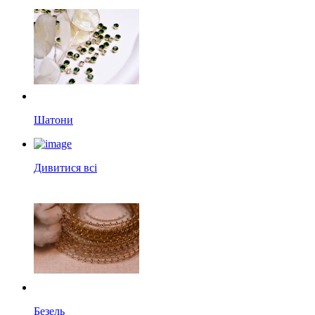
Шатони
Дивитися всі
Безель