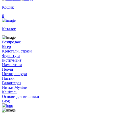
Кошик
0
Каталог
Розпродаж
Бісер
Кристали, стрази
Фурнітура
Інструмент
Намистини
Перли
Нитки, шнури
Паєтки
Галантерея
Нитки Муліне
Канітель
Основи для вишивки
Blog