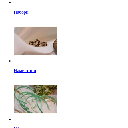
Набори
Намистини