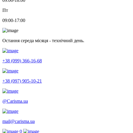
09:00-18:00
Пт
09:00-17:00
Остання середа місяця - технічний день.
+38 (099) 366-16-68
+38 (097) 905-10-21
@Carisma.ua
mail@carisma.ua
0