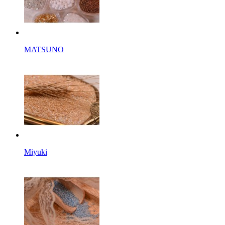
MATSUNO
Miyuki