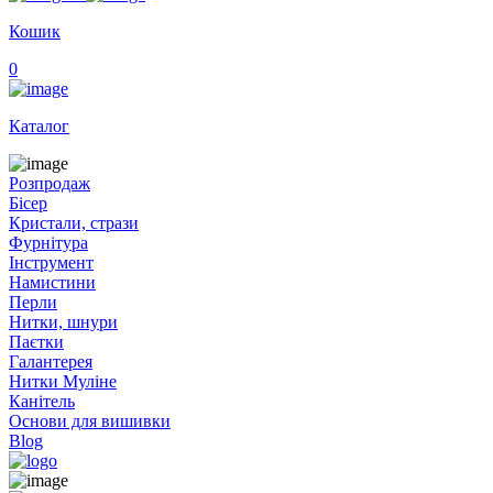
Кошик
0
Каталог
Розпродаж
Бісер
Кристали, стрази
Фурнітура
Інструмент
Намистини
Перли
Нитки, шнури
Паєтки
Галантерея
Нитки Муліне
Канітель
Основи для вишивки
Blog