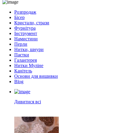
Розпродаж
Бісер
Кристали, стрази
Фурнітура
Інструмент
Намистини
Перли
Нитки, шнури
Паєтки
Галантерея
Нитки Муліне
Канітель
Основи для вишивки
Blog
Дивитися всі