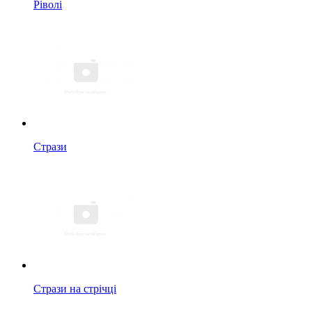
Ріволі
Стрази
Стрази на стрічці