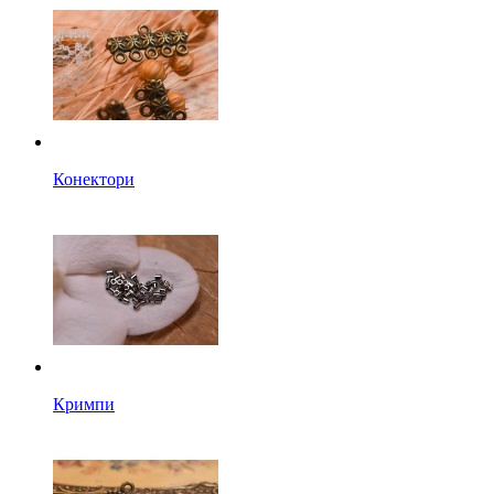
Конектори
Кримпи