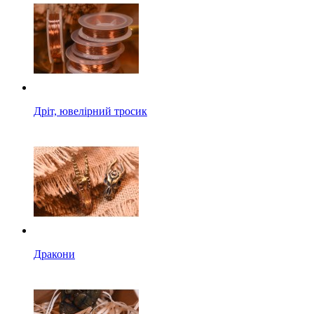
Дріт, ювелірний тросик
Дракони