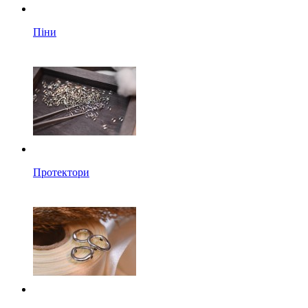
Піни
Протектори