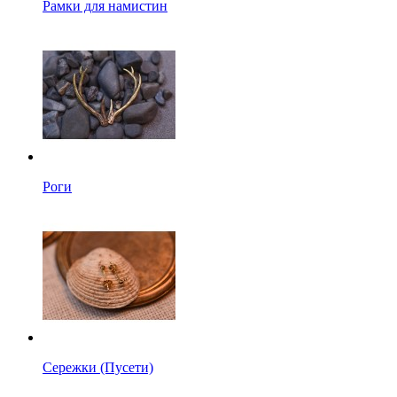
Рамки для намистин
Роги
Сережки (Пусети)