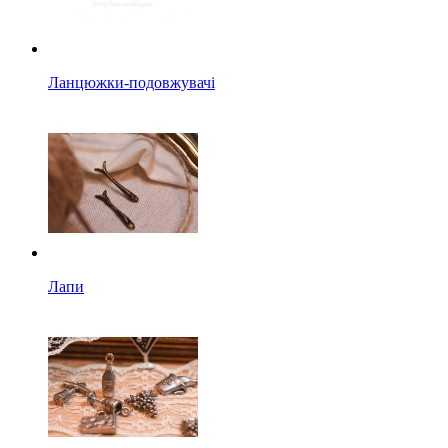
Ланцюжки-подовжувачі
Лапи