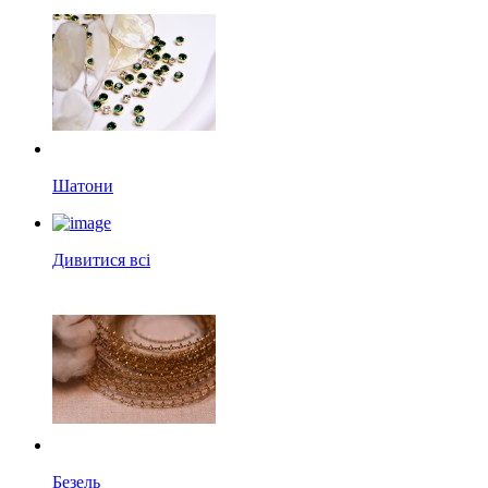
Шатони
Дивитися всі
Безель