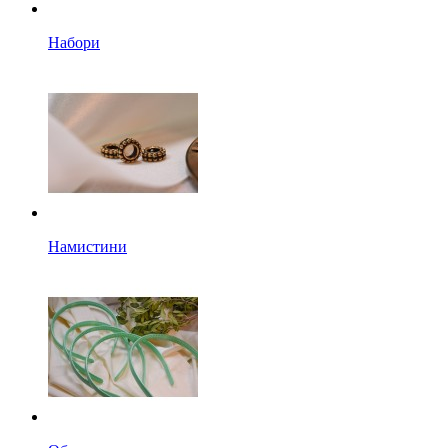
Набори
Намистини