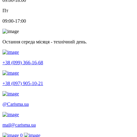
09:00-18:00
Пт
09:00-17:00
Остання середа місяця - технічний день.
+38 (099) 366-16-68
+38 (097) 905-10-21
@Carisma.ua
mail@carisma.ua
0