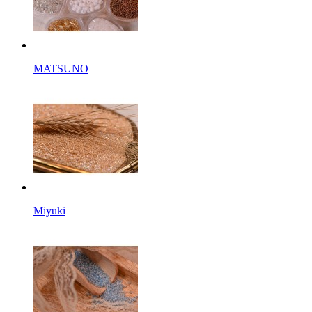
MATSUNO
Miyuki