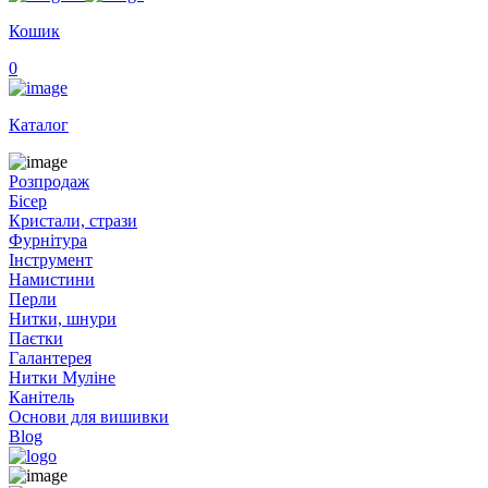
Кошик
0
Каталог
Розпродаж
Бісер
Кристали, стрази
Фурнітура
Інструмент
Намистини
Перли
Нитки, шнури
Паєтки
Галантерея
Нитки Муліне
Канітель
Основи для вишивки
Blog