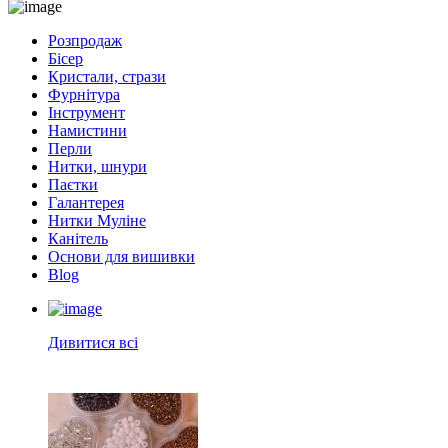
Розпродаж
Бісер
Кристали, стрази
Фурнітура
Інструмент
Намистини
Перли
Нитки, шнури
Паєтки
Галантерея
Нитки Муліне
Канітель
Основи для вишивки
Blog
Дивитися всі