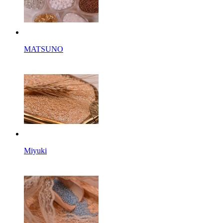
MATSUNO
Miyuki