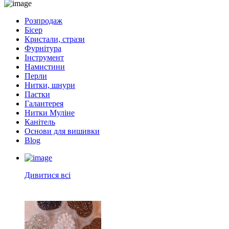
Розпродаж
Бісер
Кристали, стрази
Фурнітура
Інструмент
Намистини
Перли
Нитки, шнури
Паєтки
Галантерея
Нитки Муліне
Канітель
Основи для вишивки
Blog
Дивитися всі