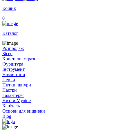
Кошик
0
Каталог
Розпродаж
Бісер
Кристали, стрази
Фурнітура
Інструмент
Намистини
Перли
Нитки, шнури
Паєтки
Галантерея
Нитки Муліне
Канітель
Основи для вишивки
Blog