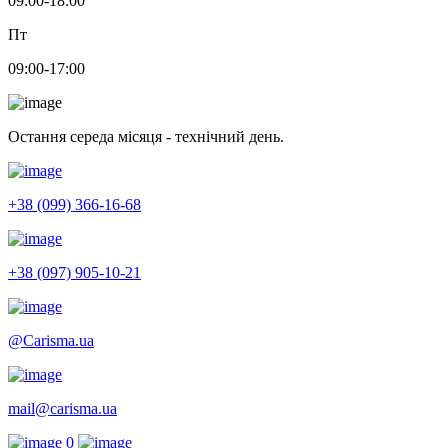
09:00-18:00
Пт
09:00-17:00
Остання середа місяця - технічний день.
+38 (099) 366-16-68
+38 (097) 905-10-21
@Carisma.ua
mail@carisma.ua
0