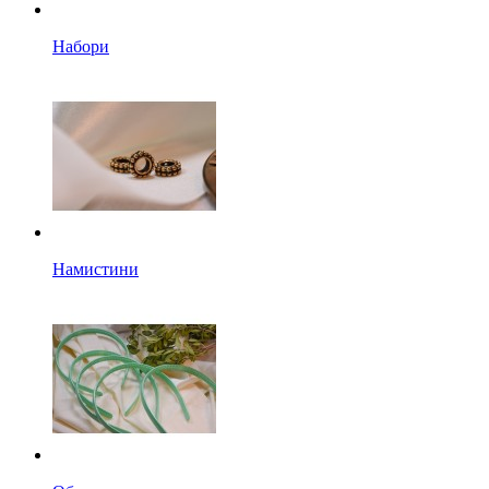
Набори
Намистини