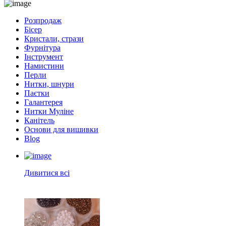
Розпродаж
Бісер
Кристали, стрази
Фурнітура
Інструмент
Намистини
Перли
Нитки, шнури
Паєтки
Галантерея
Нитки Муліне
Канітель
Основи для вишивки
Blog
Дивитися всі