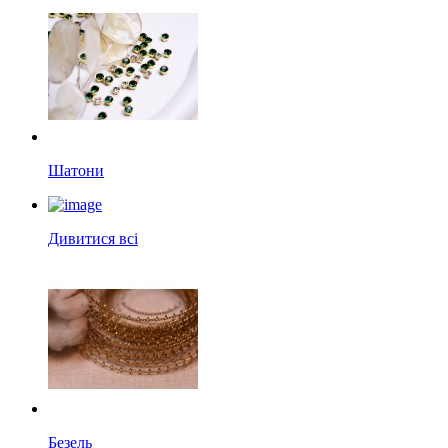
Шатони
Дивитися всі
Безель