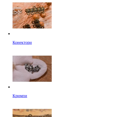
Конектори
Кримпи