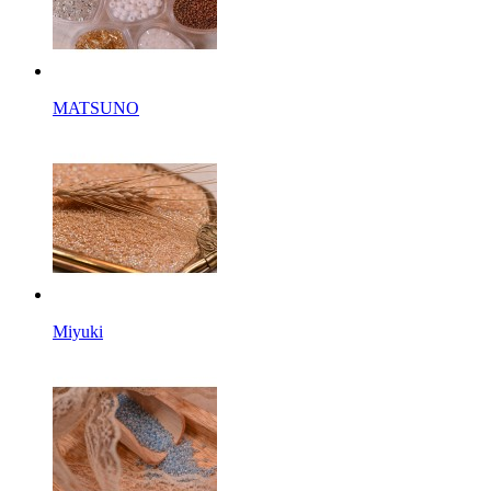
MATSUNO
Miyuki