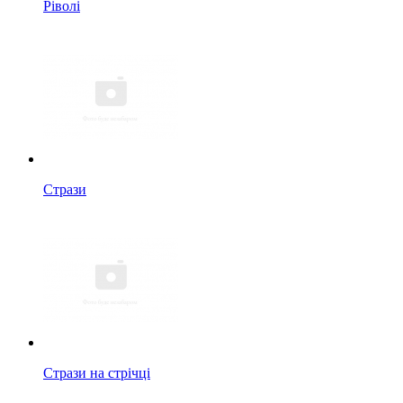
Ріволі
Стрази
Стрази на стрічці