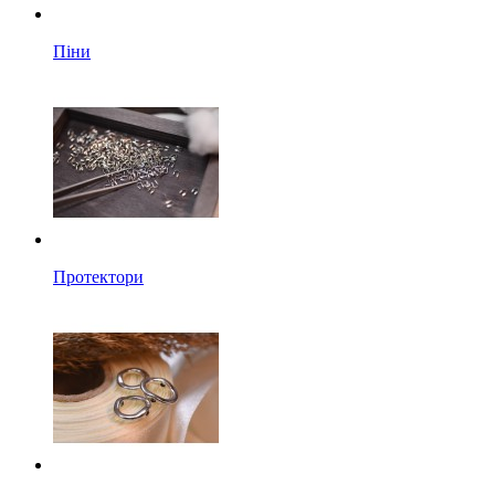
Піни
Протектори