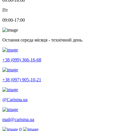
09:00-18:00
Пт
09:00-17:00
Остання середа місяця - технічний день.
+38 (099) 366-16-68
+38 (097) 905-10-21
@Carisma.ua
mail@carisma.ua
0