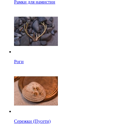
Рамки для намистин
Роги
Сережки (Пусети)