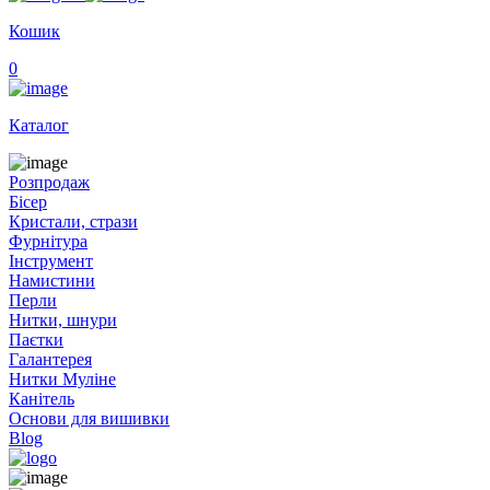
Кошик
0
Каталог
Розпродаж
Бісер
Кристали, стрази
Фурнітура
Інструмент
Намистини
Перли
Нитки, шнури
Паєтки
Галантерея
Нитки Муліне
Канітель
Основи для вишивки
Blog