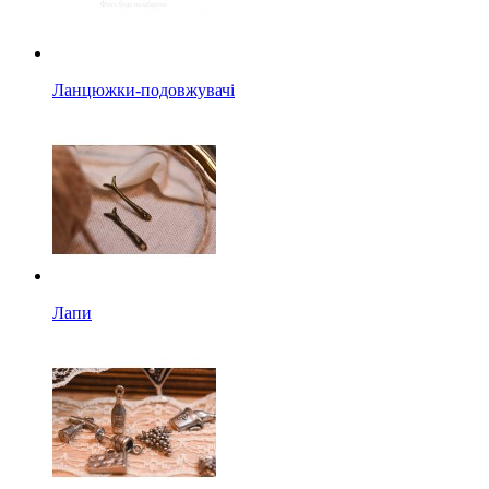
Ланцюжки-подовжувачі
Лапи