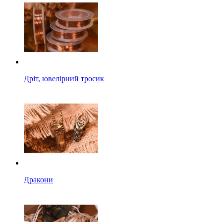
Дріт, ювелірний тросик
Дракони