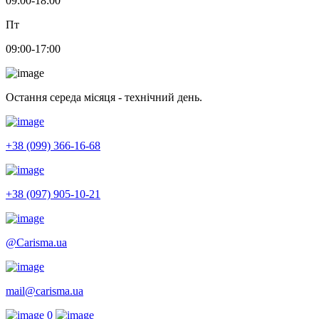
09:00-18:00
Пт
09:00-17:00
Остання середа місяця - технічний день.
+38 (099) 366-16-68
+38 (097) 905-10-21
@Carisma.ua
mail@carisma.ua
0