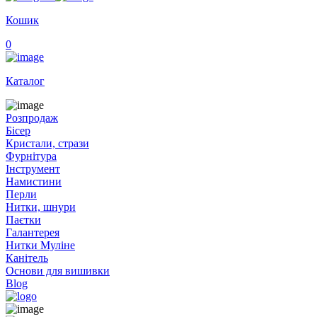
Кошик
0
Каталог
Розпродаж
Бісер
Кристали, стрази
Фурнітура
Інструмент
Намистини
Перли
Нитки, шнури
Паєтки
Галантерея
Нитки Муліне
Канітель
Основи для вишивки
Blog