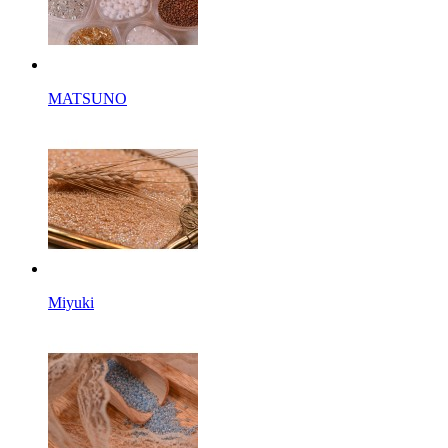
MATSUNO
Miyuki