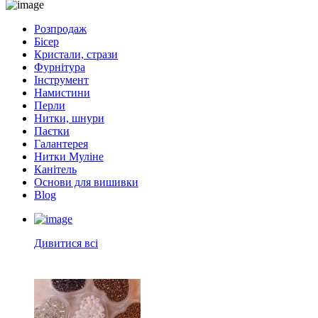
Розпродаж
Бісер
Кристали, стрази
Фурнітура
Інструмент
Намистини
Перли
Нитки, шнури
Паєтки
Галантерея
Нитки Муліне
Канітель
Основи для вишивки
Blog
Дивитися всі