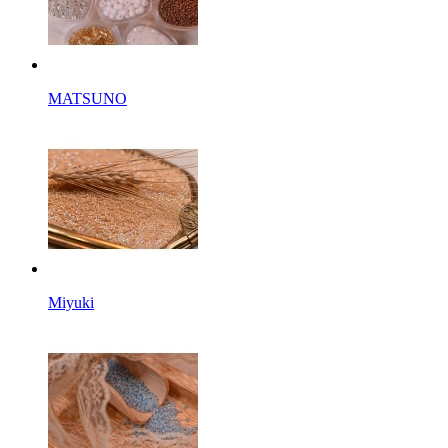
MATSUNO
Miyuki