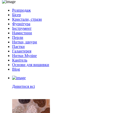
Розпродаж
Бісер
Кристали, стрази
Фурнітура
Інструмент
Намистини
Перли
Нитки, шнури
Паєтки
Галантерея
Нитки Муліне
Канітель
Основи для вишивки
Blog
Дивитися всі