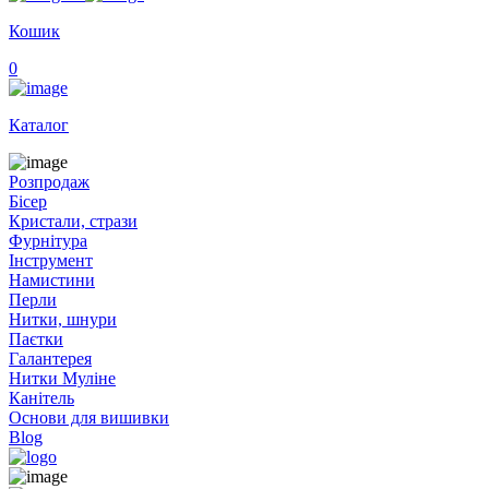
Кошик
0
Каталог
Розпродаж
Бісер
Кристали, стрази
Фурнітура
Інструмент
Намистини
Перли
Нитки, шнури
Паєтки
Галантерея
Нитки Муліне
Канітель
Основи для вишивки
Blog