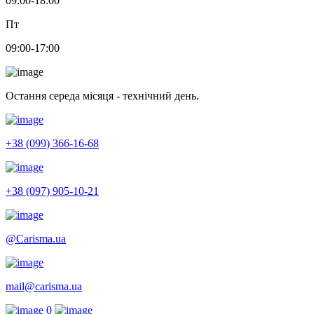
09:00-18:00
Пт
09:00-17:00
Остання середа місяця - технічний день.
+38 (099) 366-16-68
+38 (097) 905-10-21
@Carisma.ua
mail@carisma.ua
0