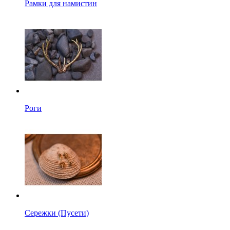
Рамки для намистин
Роги
Сережки (Пусети)