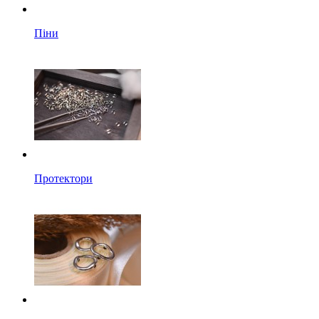
Піни
Протектори