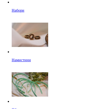
Набори
Намистини