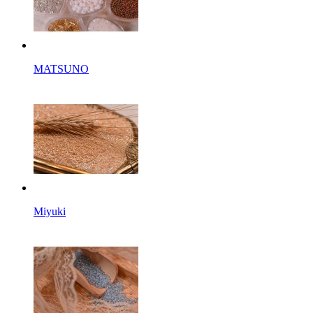
MATSUNO
Miyuki