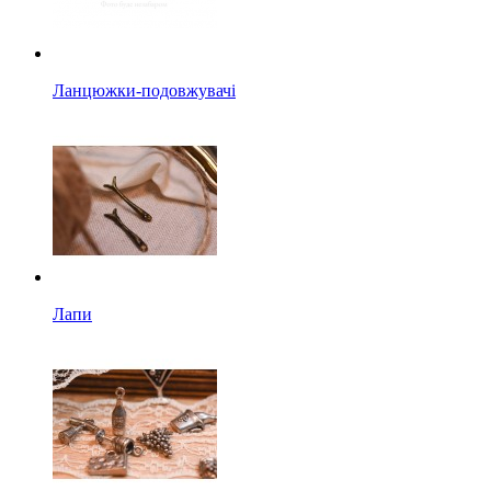
Ланцюжки-подовжувачі
Лапи