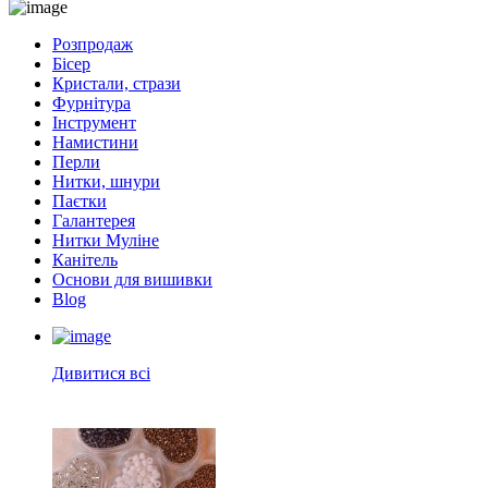
Розпродаж
Бісер
Кристали, стрази
Фурнітура
Інструмент
Намистини
Перли
Нитки, шнури
Паєтки
Галантерея
Нитки Муліне
Канітель
Основи для вишивки
Blog
Дивитися всі