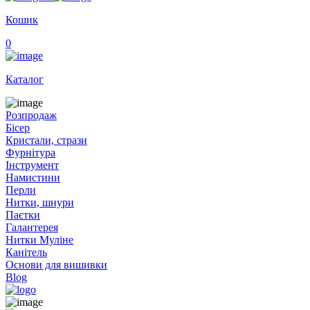
Кошик
0
Каталог
Розпродаж
Бісер
Кристали, стрази
Фурнітура
Інструмент
Намистини
Перли
Нитки, шнури
Паєтки
Галантерея
Нитки Муліне
Канітель
Основи для вишивки
Blog