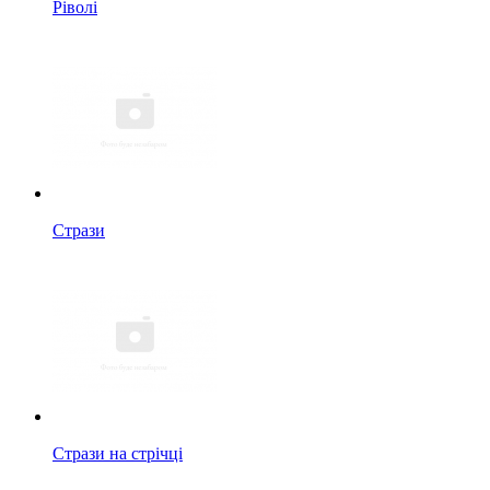
Ріволі
Стрази
Стрази на стрічці