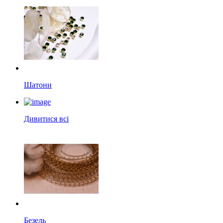
Шатони
Дивитися всі
Безель