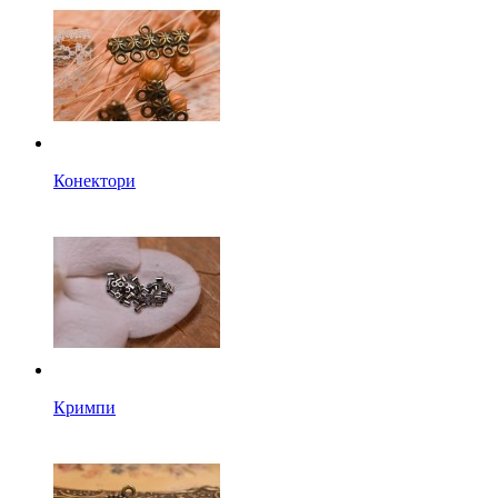
Конектори
Кримпи