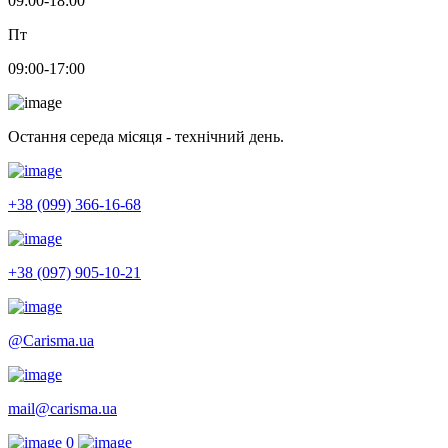
09:00-18:00
Пт
09:00-17:00
Остання середа місяця - технічний день.
+38 (099) 366-16-68
+38 (097) 905-10-21
@Carisma.ua
mail@carisma.ua
0