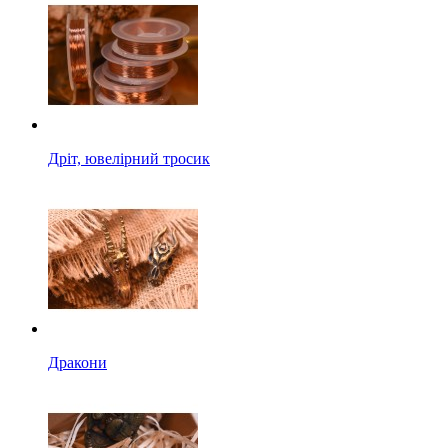
Дріт, ювелірний тросик
Дракони