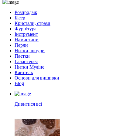
Розпродаж
Бісер
Кристали, стрази
Фурнітура
Інструмент
Намистини
Перли
Нитки, шнури
Паєтки
Галантерея
Нитки Муліне
Канітель
Основи для вишивки
Blog
Дивитися всі