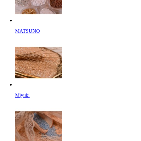
MATSUNO
Miyuki