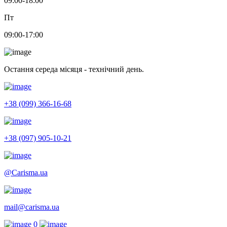
09:00-18:00
Пт
09:00-17:00
Остання середа місяця - технічний день.
+38 (099) 366-16-68
+38 (097) 905-10-21
@Carisma.ua
mail@carisma.ua
0