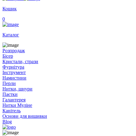
Кошик
0
Каталог
Розпродаж
Бісер
Кристали, стрази
Фурнітура
Інструмент
Намистини
Перли
Нитки, шнури
Паєтки
Галантерея
Нитки Муліне
Канітель
Основи для вишивки
Blog