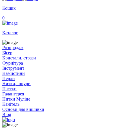
Кошик
0
Каталог
Розпродаж
Бісер
Кристали, стрази
Фурнітура
Інструмент
Намистини
Перли
Нитки, шнури
Паєтки
Галантерея
Нитки Муліне
Канітель
Основи для вишивки
Blog