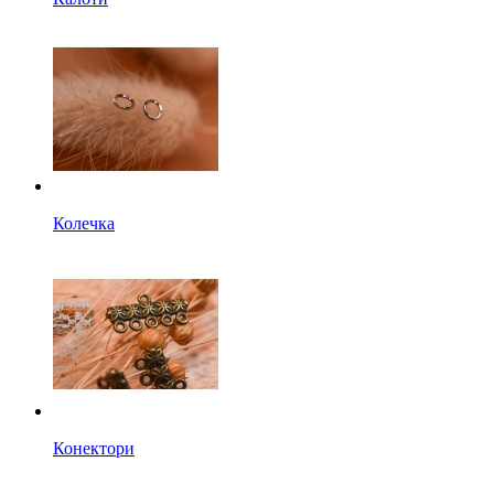
Колечка
Конектори