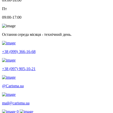
09:00-18:00
Пт
09:00-17:00
Остання середа місяця - технічний день.
+38 (099) 366-16-68
+38 (097) 905-10-21
@Carisma.ua
mail@carisma.ua
0