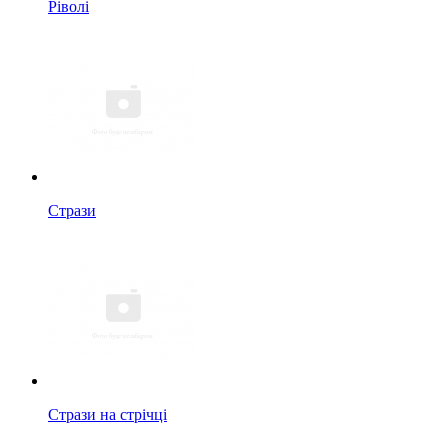
Ріволі
Стрази
Стрази на стрічці