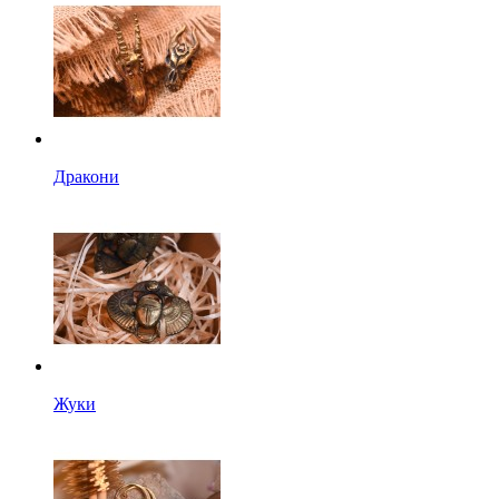
Дракони
Жуки