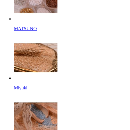
MATSUNO
Miyuki