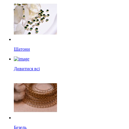
Шатони
Дивитися всі
Безель