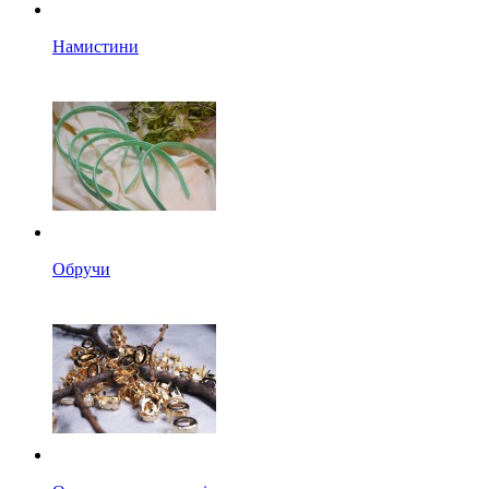
Намистини
Обручи