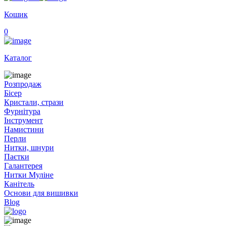
Кошик
0
Каталог
Розпродаж
Бісер
Кристали, стрази
Фурнітура
Інструмент
Намистини
Перли
Нитки, шнури
Паєтки
Галантерея
Нитки Муліне
Канітель
Основи для вишивки
Blog