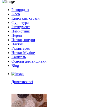
Розпродаж
Бісер
Кристали, стрази
Фурнітура
Інструмент
Намистини
Перли
Нитки, шнури
Паєтки
Галантерея
Нитки Муліне
Канітель
Основи для вишивки
Blog
Дивитися всі