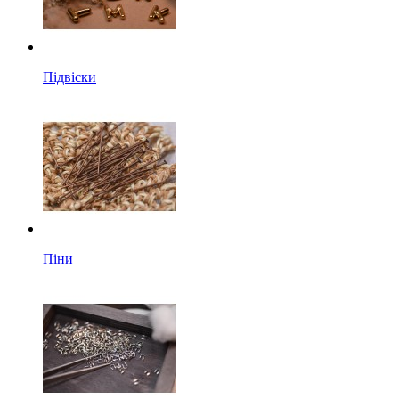
Підвіски
Піни