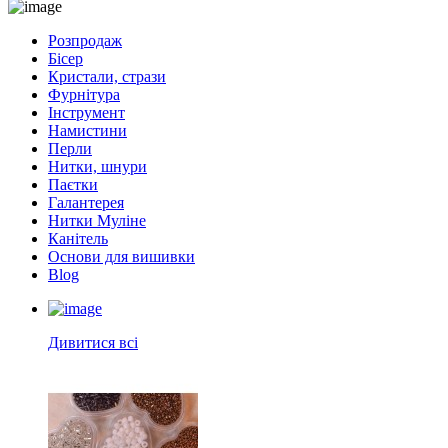
Розпродаж
Бісер
Кристали, стрази
Фурнітура
Інструмент
Намистини
Перли
Нитки, шнури
Паєтки
Галантерея
Нитки Муліне
Канітель
Основи для вишивки
Blog
Дивитися всі