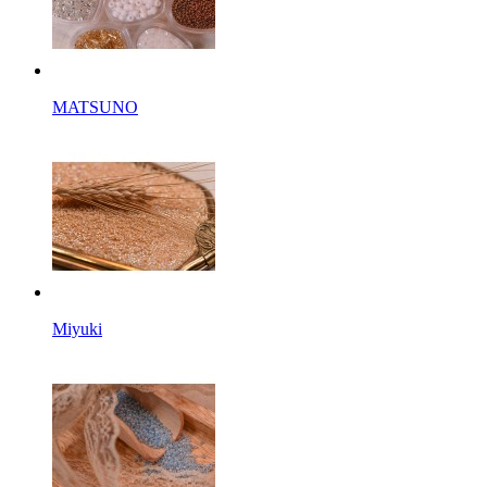
MATSUNO
Miyuki