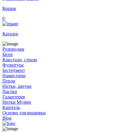
Кошик
0
Каталог
Розпродаж
Бісер
Кристали, стрази
Фурнітура
Інструмент
Намистини
Перли
Нитки, шнури
Паєтки
Галантерея
Нитки Муліне
Канітель
Основи для вишивки
Blog