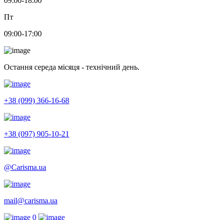
09:00-18:00
Пт
09:00-17:00
Остання середа місяця - технічний день.
+38 (099) 366-16-68
+38 (097) 905-10-21
@Carisma.ua
mail@carisma.ua
0