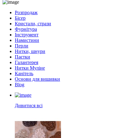
Розпродаж
Бісер
Кристали, стрази
Фурнітура
Інструмент
Намистини
Перли
Нитки, шнури
Паєтки
Галантерея
Нитки Муліне
Канітель
Основи для вишивки
Blog
Дивитися всі