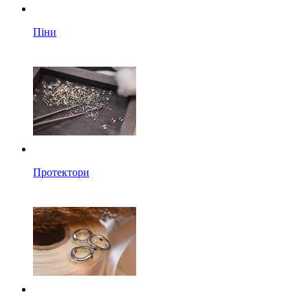
Піни
Протектори