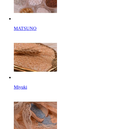
MATSUNO
Miyuki