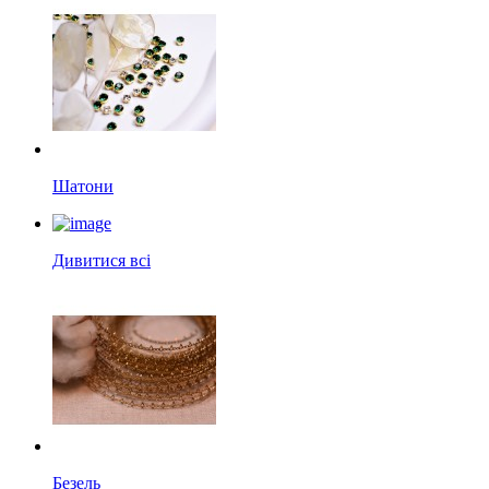
Шатони
Дивитися всі
Безель