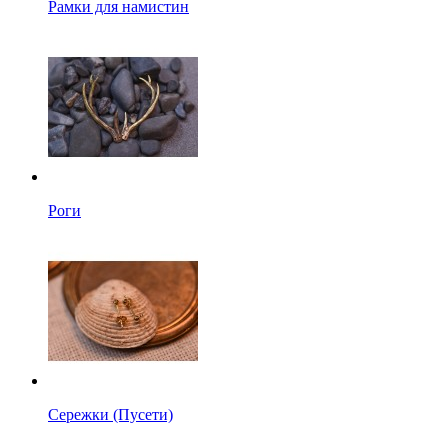
Рамки для намистин
Роги
Сережки (Пусети)