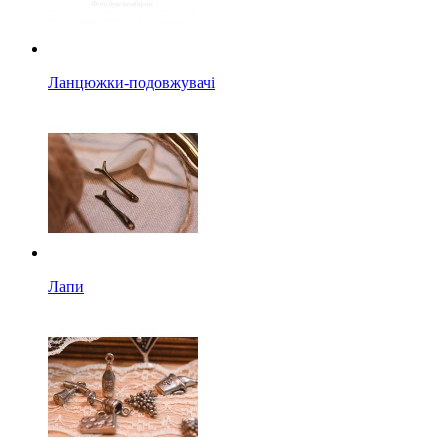
Ланцюжки-подовжувачі
Лапи