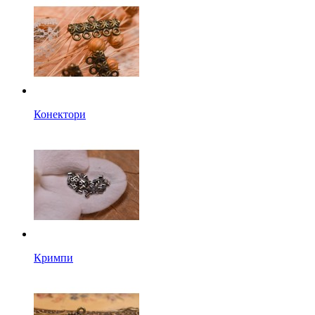
Конектори
Кримпи