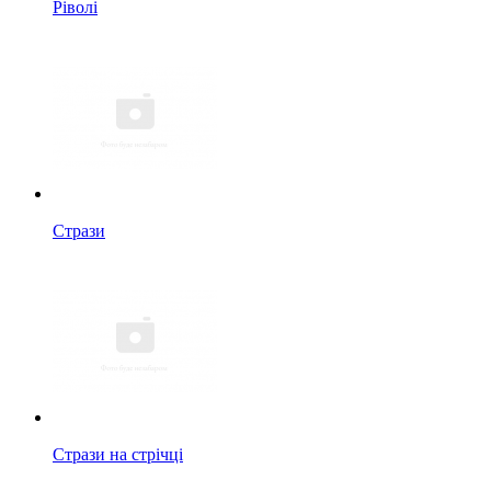
Ріволі
Стрази
Стрази на стрічці