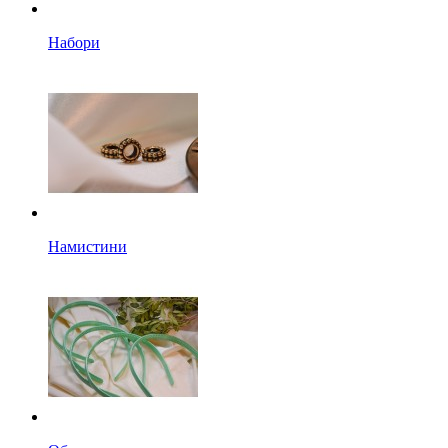
Набори
Намистини