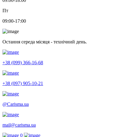
09:00-18:00
Пт
09:00-17:00
Остання середа місяця - технічний день.
+38 (099) 366-16-68
+38 (097) 905-10-21
@Carisma.ua
mail@carisma.ua
0