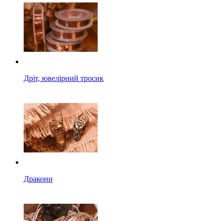
Дріт, ювелірний тросик
Дракони