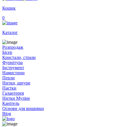
Кошик
0
Каталог
Розпродаж
Бісер
Кристали, стрази
Фурнітура
Інструмент
Намистини
Перли
Нитки, шнури
Паєтки
Галантерея
Нитки Муліне
Канітель
Основи для вишивки
Blog