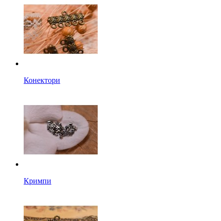
Конектори
Кримпи