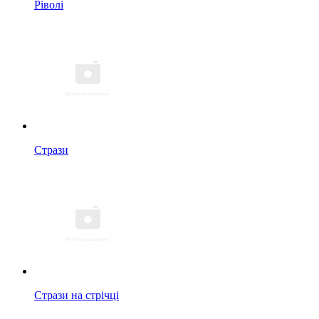
Ріволі
Стрази
Стрази на стрічці