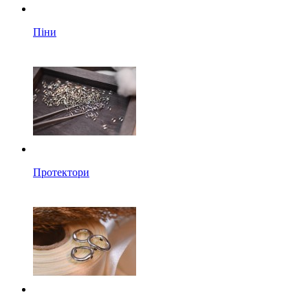
Піни
Протектори