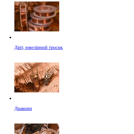
Дріт, ювелірний тросик
Дракони