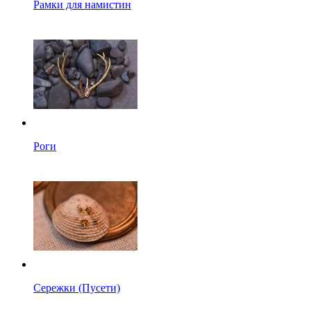
Рамки для намистин
Роги
Сережки (Пусети)