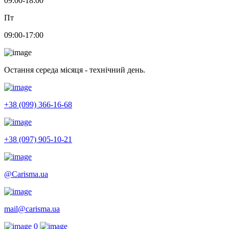
09:00-18:00
Пт
09:00-17:00
Остання середа місяця - технічний день.
+38 (099) 366-16-68
+38 (097) 905-10-21
@Carisma.ua
mail@carisma.ua
0