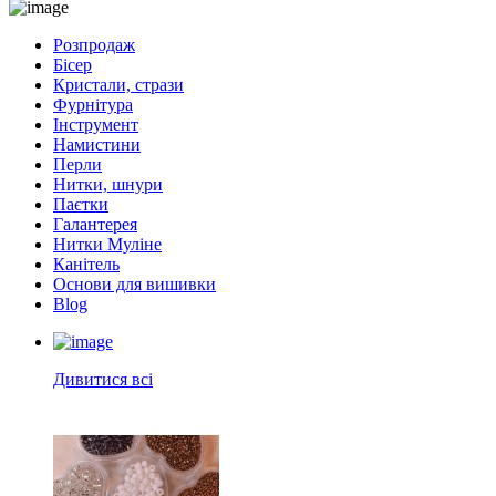
Розпродаж
Бісер
Кристали, стрази
Фурнітура
Інструмент
Намистини
Перли
Нитки, шнури
Паєтки
Галантерея
Нитки Муліне
Канітель
Основи для вишивки
Blog
Дивитися всі