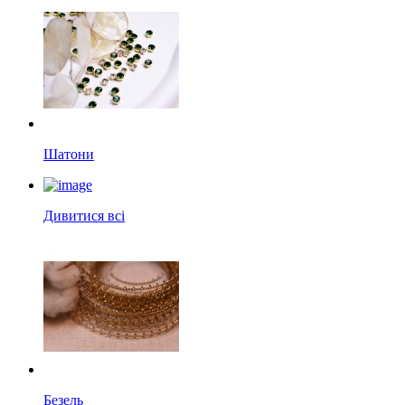
Шатони
Дивитися всі
Безель