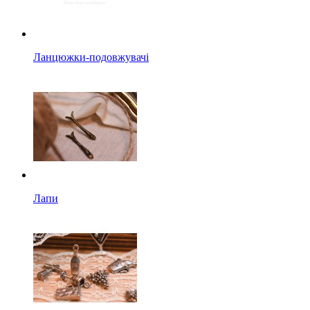
Ланцюжки-подовжувачі
Лапи