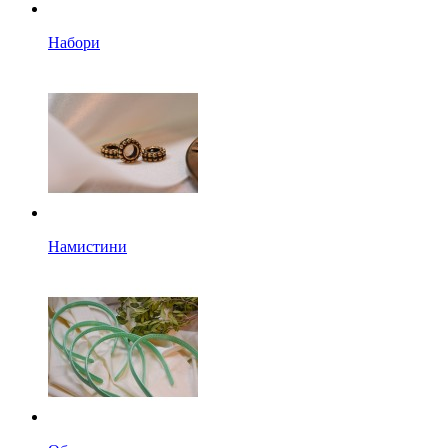
Набори
Намистини