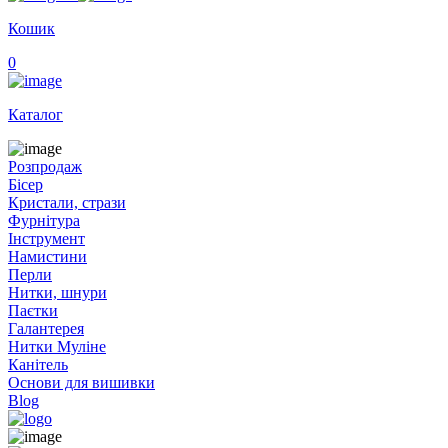
Кошик
0
Каталог
Розпродаж
Бісер
Кристали, стрази
Фурнітура
Інструмент
Намистини
Перли
Нитки, шнури
Паєтки
Галантерея
Нитки Муліне
Канітель
Основи для вишивки
Blog