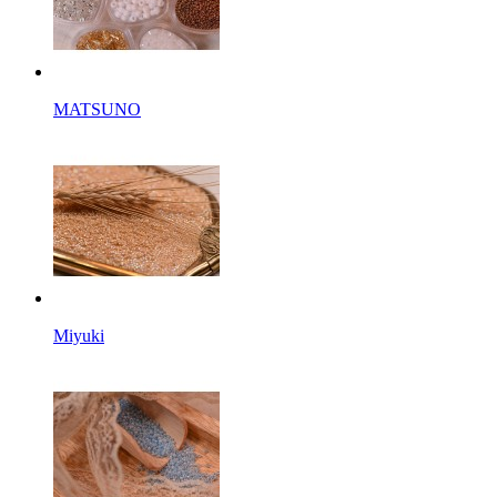
MATSUNO
Miyuki