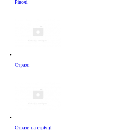
Ріволі
Стрази
Стрази на стрічці