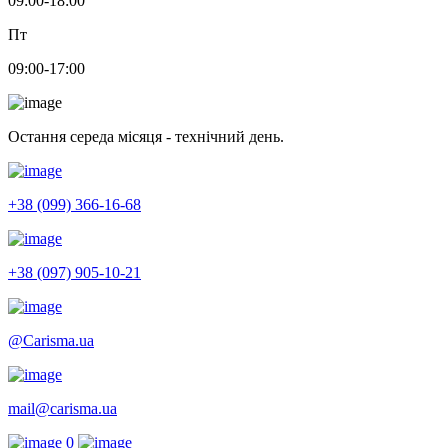
09:00-18:00
Пт
09:00-17:00
Остання середа місяця - технічний день.
+38 (099) 366-16-68
+38 (097) 905-10-21
@Carisma.ua
mail@carisma.ua
0