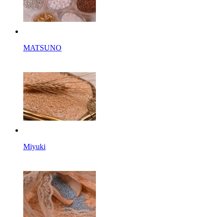
MATSUNO
Miyuki