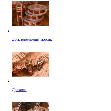
Дріт, ювелірний тросик
Дракони