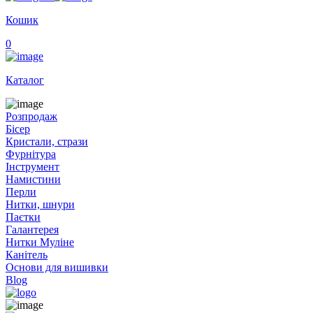
Кошик
0
Каталог
Розпродаж
Бісер
Кристали, стрази
Фурнітура
Інструмент
Намистини
Перли
Нитки, шнури
Паєтки
Галантерея
Нитки Муліне
Канітель
Основи для вишивки
Blog