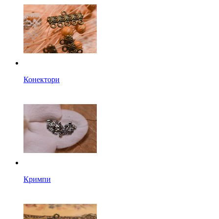
Конектори
Кримпи