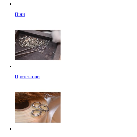
Піни
Протектори