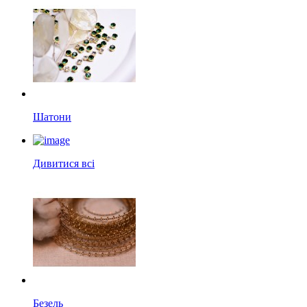
Шатони
Дивитися всі
Безель