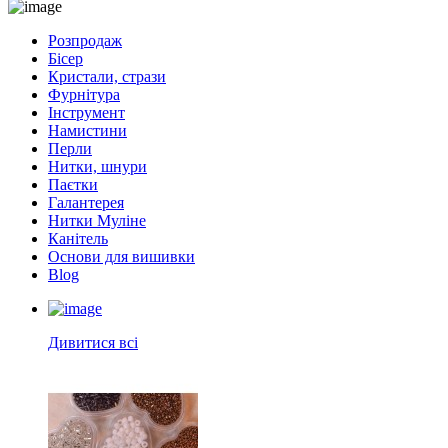
Розпродаж
Бісер
Кристали, стрази
Фурнітура
Інструмент
Намистини
Перли
Нитки, шнури
Паєтки
Галантерея
Нитки Муліне
Канітель
Основи для вишивки
Blog
Дивитися всі