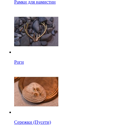
Рамки для намистин
Роги
Сережки (Пусети)