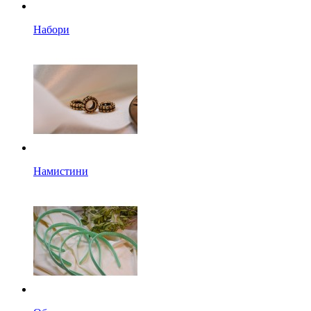
Набори
Намистини