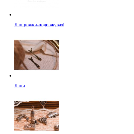
Ланцюжки-подовжувачі
Лапи