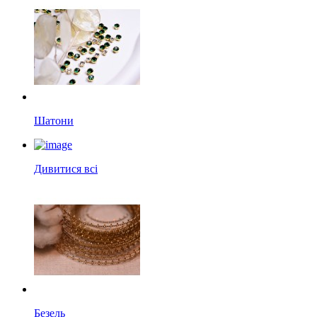
Шатони
Дивитися всі
Безель