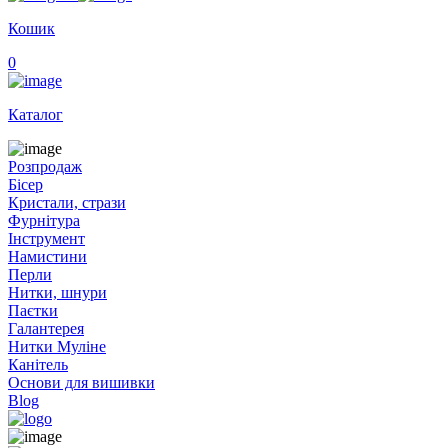
Кошик
0
Каталог
Розпродаж
Бісер
Кристали, стрази
Фурнітура
Інструмент
Намистини
Перли
Нитки, шнури
Паєтки
Галантерея
Нитки Муліне
Канітель
Основи для вишивки
Blog