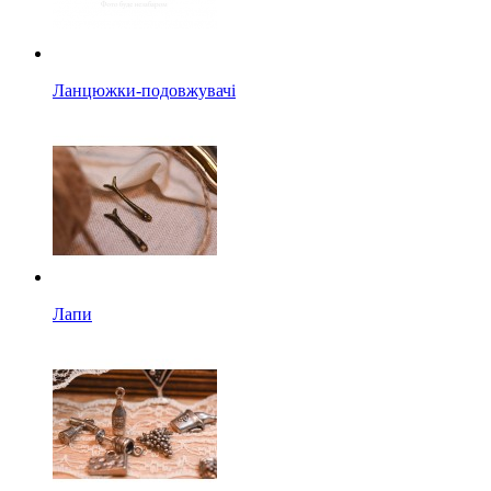
Ланцюжки-подовжувачі
Лапи