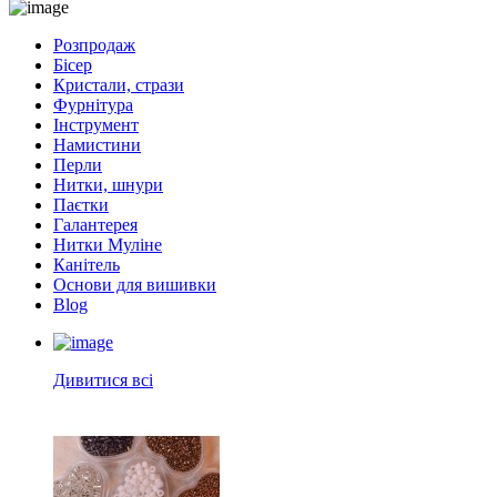
Розпродаж
Бісер
Кристали, стрази
Фурнітура
Інструмент
Намистини
Перли
Нитки, шнури
Паєтки
Галантерея
Нитки Муліне
Канітель
Основи для вишивки
Blog
Дивитися всі