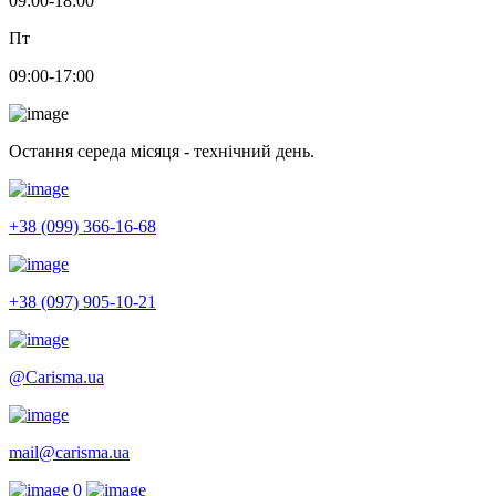
09:00-18:00
Пт
09:00-17:00
Остання середа місяця - технічний день.
+38 (099) 366-16-68
+38 (097) 905-10-21
@Carisma.ua
mail@carisma.ua
0