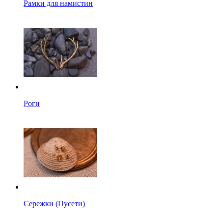
Рамки для намистин
Роги
Сережки (Пусети)