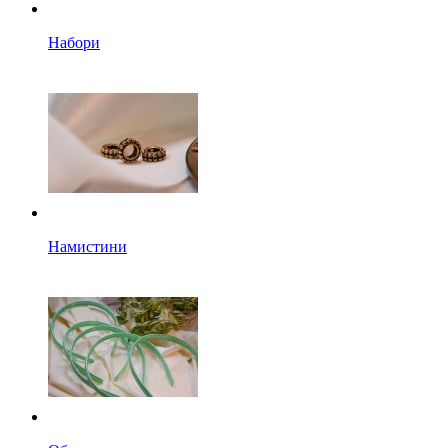
Набори
Намистини