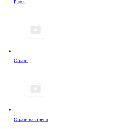
Ріволі
Стрази
Стрази на стрічці