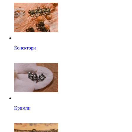
Конектори
Кримпи