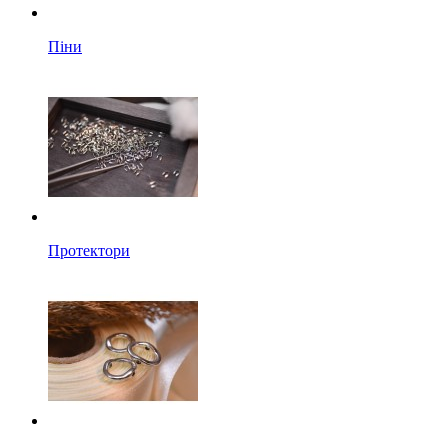
Піни
Протектори