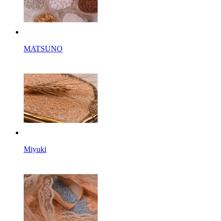
MATSUNO
Miyuki