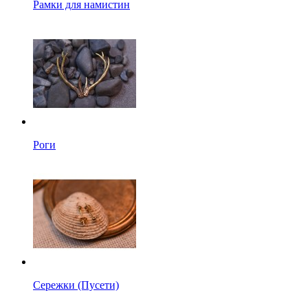
Рамки для намистин
Роги
Сережки (Пусети)