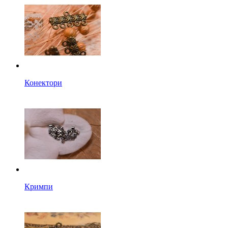
Конектори
Кримпи