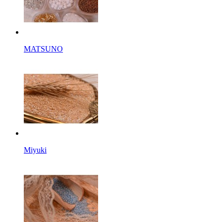
MATSUNO
Miyuki