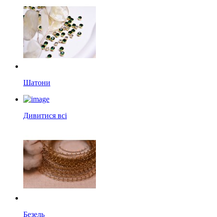
Шатони
Дивитися всі
Безель