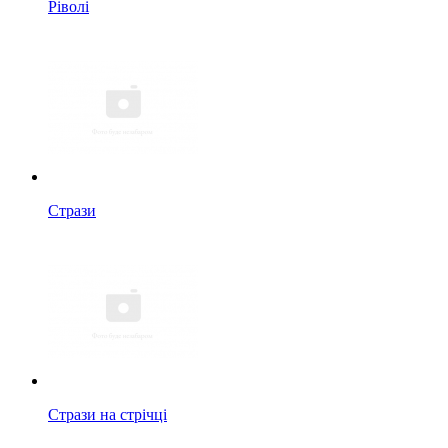
Ріволі
Стрази
Стрази на стрічці