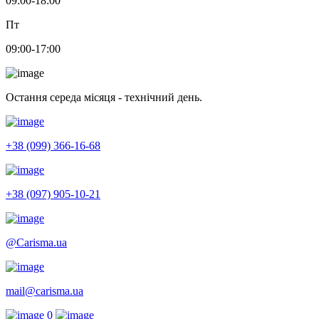
09:00-18:00
Пт
09:00-17:00
Остання середа місяця - технічний день.
+38 (099) 366-16-68
+38 (097) 905-10-21
@Carisma.ua
mail@carisma.ua
0