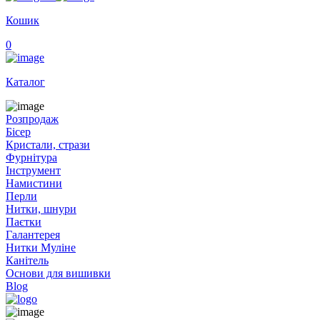
Кошик
0
Каталог
Розпродаж
Бісер
Кристали, стрази
Фурнітура
Інструмент
Намистини
Перли
Нитки, шнури
Паєтки
Галантерея
Нитки Муліне
Канітель
Основи для вишивки
Blog