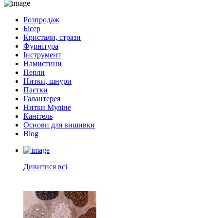
Розпродаж
Бісер
Кристали, стрази
Фурнітура
Інструмент
Намистини
Перли
Нитки, шнури
Паєтки
Галантерея
Нитки Муліне
Канітель
Основи для вишивки
Blog
Дивитися всі