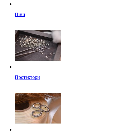
Піни
Протектори