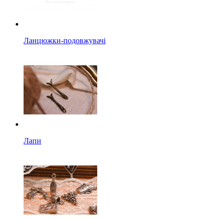
Ланцюжки-подовжувачі
Лапи