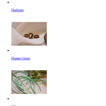
Набори
Намистини