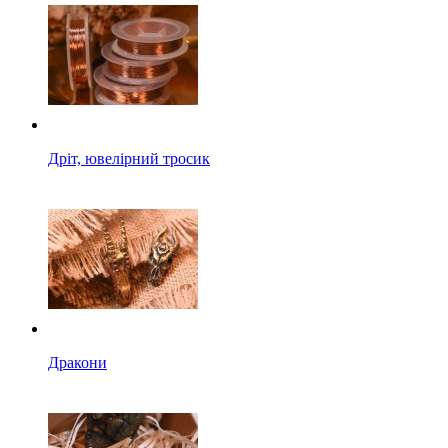
Дріт, ювелірний тросик
Дракони