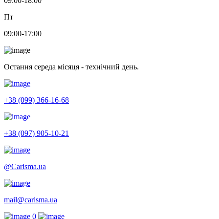
09:00-18:00
Пт
09:00-17:00
Остання середа місяця - технічний день.
+38 (099) 366-16-68
+38 (097) 905-10-21
@Carisma.ua
mail@carisma.ua
0