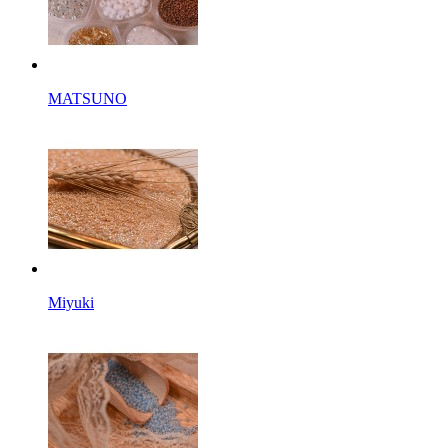
MATSUNO
Miyuki