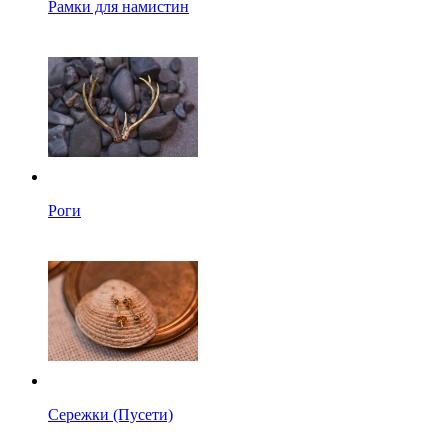
Рамки для намистин
Роги
Сережки (Пусети)