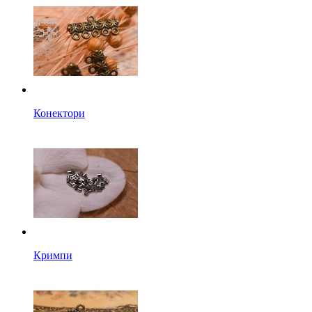
Конектори
Кримпи