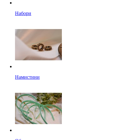
Набори
Намистини