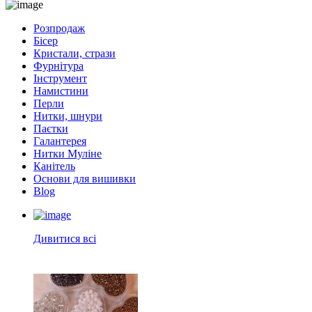
Розпродаж
Бісер
Кристали, стрази
Фурнітура
Інструмент
Намистини
Перли
Нитки, шнури
Паєтки
Галантерея
Нитки Муліне
Канітель
Основи для вишивки
Blog
Дивитися всі