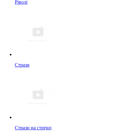
Ріволі
Стрази
Стрази на стрічці