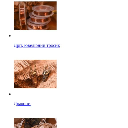
Дріт, ювелірний тросик
Дракони