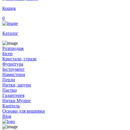
Кошик
0
Каталог
Розпродаж
Бісер
Кристали, стрази
Фурнітура
Інструмент
Намистини
Перли
Нитки, шнури
Паєтки
Галантерея
Нитки Муліне
Канітель
Основи для вишивки
Blog