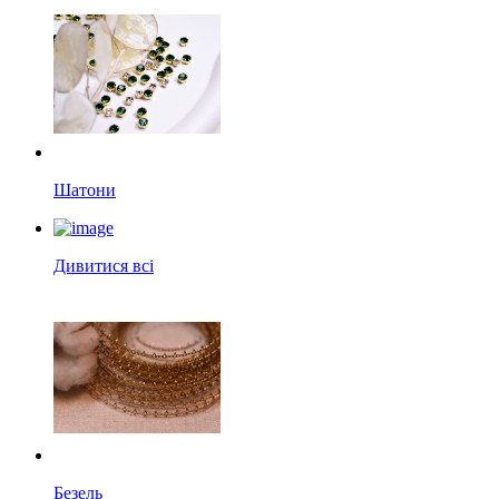
Шатони
Дивитися всі
Безель