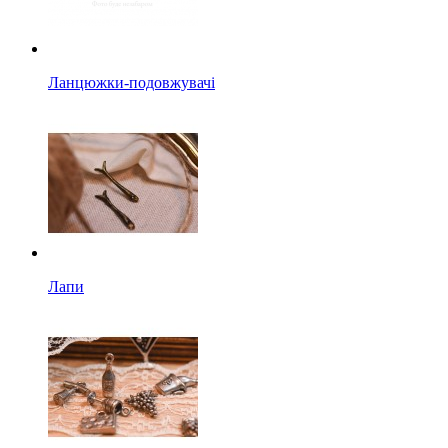
Ланцюжки-подовжувачі
Лапи