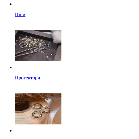
Піни
Протектори