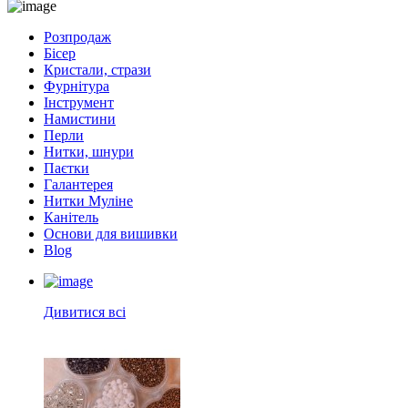
Розпродаж
Бісер
Кристали, стрази
Фурнітура
Інструмент
Намистини
Перли
Нитки, шнури
Паєтки
Галантерея
Нитки Муліне
Канітель
Основи для вишивки
Blog
Дивитися всі