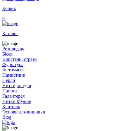
Кошик
0
Каталог
Розпродаж
Бісер
Кристали, стрази
Фурнітура
Інструмент
Намистини
Перли
Нитки, шнури
Паєтки
Галантерея
Нитки Муліне
Канітель
Основи для вишивки
Blog