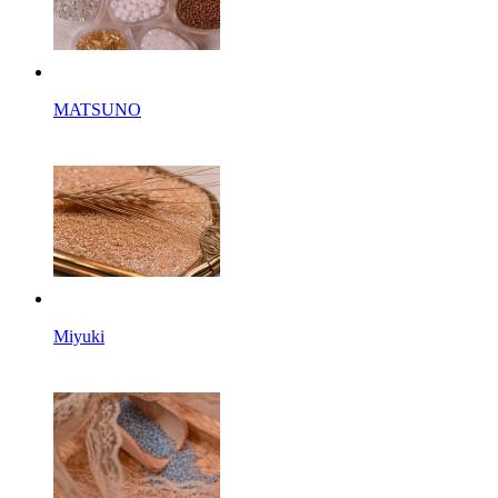
MATSUNO
Miyuki