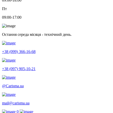
09:00-18:00
Пт
09:00-17:00
Остання середа місяця - технічний день.
+38 (099) 366-16-68
+38 (097) 905-10-21
@Carisma.ua
mail@carisma.ua
0