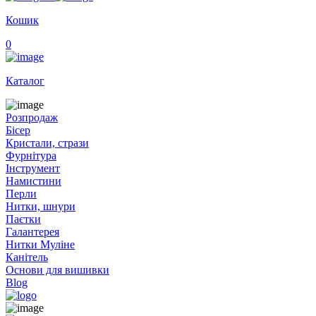
Кошик
0
Каталог
Розпродаж
Бісер
Кристали, стрази
Фурнітура
Інструмент
Намистини
Перли
Нитки, шнури
Паєтки
Галантерея
Нитки Муліне
Канітель
Основи для вишивки
Blog