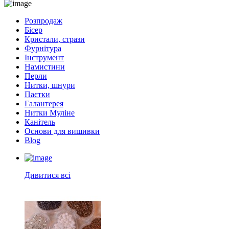
Розпродаж
Бісер
Кристали, стрази
Фурнітура
Інструмент
Намистини
Перли
Нитки, шнури
Паєтки
Галантерея
Нитки Муліне
Канітель
Основи для вишивки
Blog
Дивитися всі