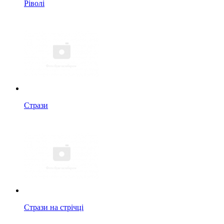
Ріволі
Стрази
Стрази на стрічці