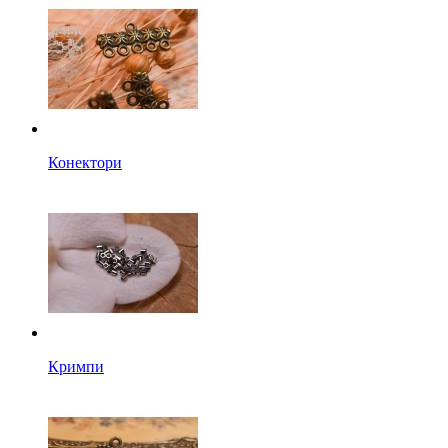
Конектори
Кримпи