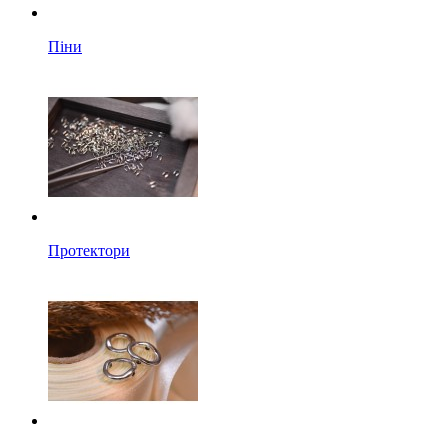
Піни
Протектори