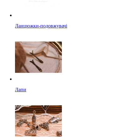
Ланцюжки-подовжувачі
Лапи