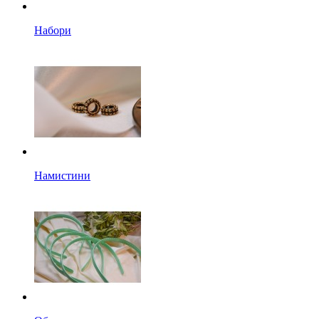
Набори
Намистини