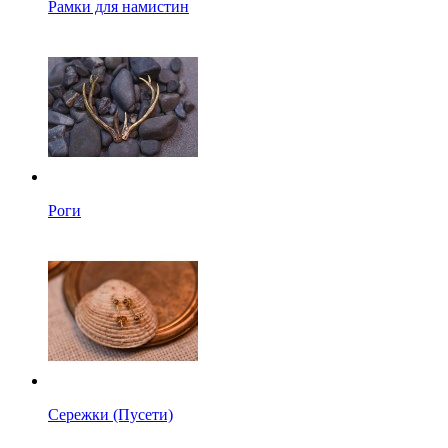
Рамки для намистин
Роги
Сережки (Пусети)