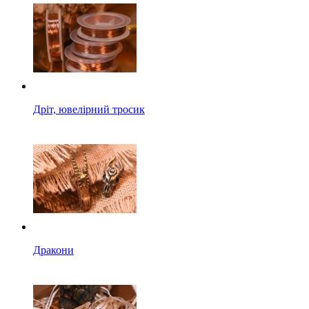
Дріт, ювелірний тросик
Дракони