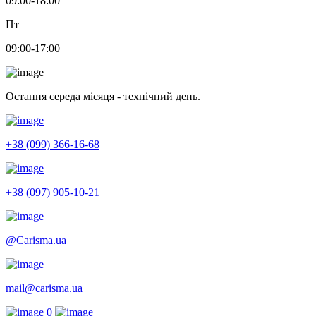
09:00-18:00
Пт
09:00-17:00
Остання середа місяця - технічний день.
+38 (099) 366-16-68
+38 (097) 905-10-21
@Carisma.ua
mail@carisma.ua
0