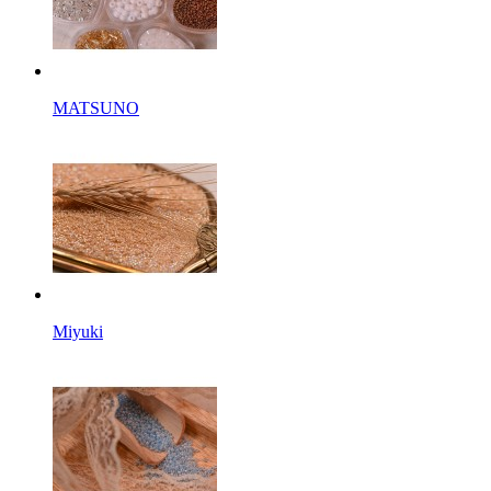
MATSUNO
Miyuki