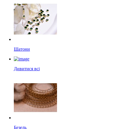
Шатони
Дивитися всі
Безель